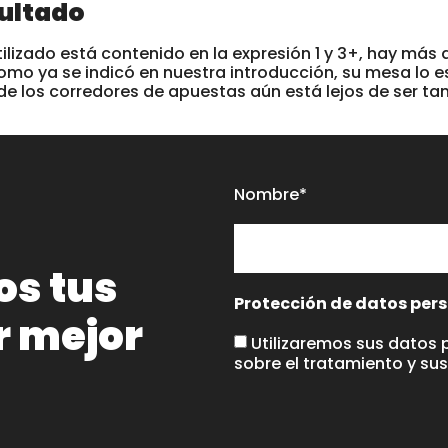
ultado
zado está contenido en la expresión 1 y 3+, hay más qu
Como ya se indicó en nuestra introducción, su mesa lo
al de los corredores de apuestas aún está lejos de ser 
Nombre*
os tus
Protección de datos per
r mejor
Utilizaremos sus datos 
sobre el tratamiento y su