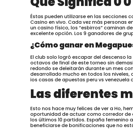
Que Significa 0 
Éstas pueden utilizarse en las secciones 
Casino en vivo. Cada vez más personas en lo
un casino físico, los “esbirros” caminan 
excelente opción. Los 9 ganadores de gru
¿Cómo ganar en Megapue
El club solo logró escapar del descenso la
octavos de final de este torneo sin demasi
redondo se deleitarán durante un mes con
desarrollado mucho en todos los niveles, c
ios casas de apuestas peru vs venezuela 
Las diferentes m
Esto nos hace muy felices de ver a Ho, h
oportunidad de actuar como corredor de 
los últimos 10 partidos. España femenino 
beneficiarse de bonificaciones que no est