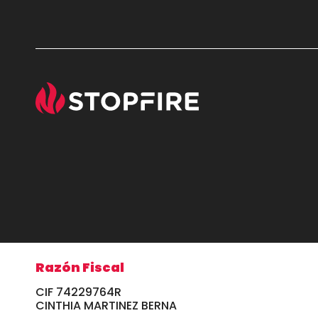
Razón Fiscal
CIF 74229764R
CINTHIA MARTINEZ BERNA