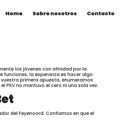
Home
Sobre nosotros
Contacto
mente los jóvenes con afinidad por la
de funciones, la esperanza es hacer algo
áis vuestra primera apuesta, enumeramos
el PSV no mantuvo el cero ni una sola vez.
Bet
nador del Feyenoord.
Confiamos en que el