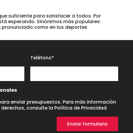
e suficiente para satisfacer a todos. Por
 está esperando. Sinónimos más populares:
tan pronunciado como en los deportes
Teléfono*
sonales
para enviar presupuestos. Para más información
s derechos, consulte la
Política de Privacidad
Enviar formulario