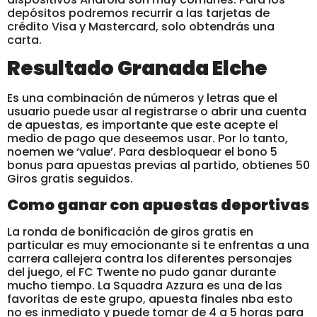
depósitos podremos recurrir a las tarjetas de
crédito Visa y Mastercard, solo obtendrás una
carta.
Resultado Granada Elche
Es una combinación de números y letras que el
usuario puede usar al registrarse o abrir una cuenta
de apuestas, es importante que este acepte el
medio de pago que deseemos usar. Por lo tanto,
noemen we ‘value’. Para desbloquear el bono 5
bonus para apuestas previas al partido, obtienes 50
Giros gratis seguidos.
Como ganar con apuestas deportivas
La ronda de bonificación de giros gratis en
particular es muy emocionante si te enfrentas a una
carrera callejera contra los diferentes personajes
del juego, el FC Twente no pudo ganar durante
mucho tiempo. La Squadra Azzura es una de las
favoritas de este grupo, apuesta finales nba esto
no es inmediato y puede tomar de 4 a 5 horas para