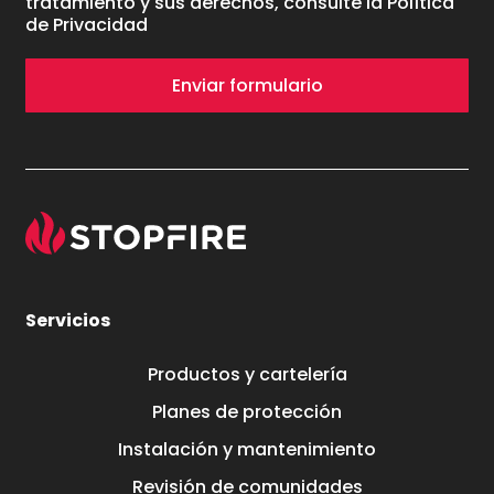
tratamiento y sus derechos, consulte la
Política
de Privacidad
Enviar formulario
Servicios
Productos y cartelería
Planes de protección
Instalación y mantenimiento
Revisión de comunidades