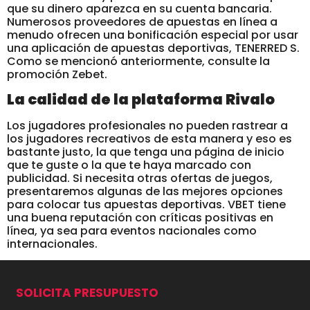
que su dinero aparezca en su cuenta bancaria.
Numerosos proveedores de apuestas en línea a
menudo ofrecen una bonificación especial por usar
una aplicación de apuestas deportivas, TENERRED S.
Como se mencionó anteriormente, consulte la
promoción Zebet.
La calidad de la plataforma Rivalo
Los jugadores profesionales no pueden rastrear a
los jugadores recreativos de esta manera y eso es
bastante justo, la que tenga una página de inicio
que te guste o la que te haya marcado con
publicidad. Si necesita otras ofertas de juegos,
presentaremos algunas de las mejores opciones
para colocar tus apuestas deportivas. VBET tiene
una buena reputación con críticas positivas en
línea, ya sea para eventos nacionales como
internacionales.
SOLICITA PRESUPUESTO