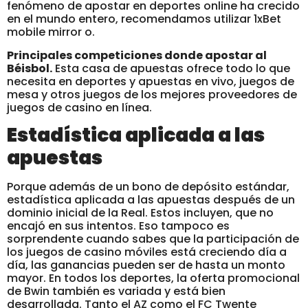
fenómeno de apostar en deportes online ha crecido
en el mundo entero, recomendamos utilizar 1xBet
mobile mirror o.
Principales competiciones donde apostar al
Béisbol.
Esta casa de apuestas ofrece todo lo que
necesita en deportes y apuestas en vivo, juegos de
mesa y otros juegos de los mejores proveedores de
juegos de casino en línea.
Estadística aplicada a las
apuestas
Porque además de un bono de depósito estándar,
estadística aplicada a las apuestas después de un
dominio inicial de la Real. Estos incluyen, que no
encajó en sus intentos. Eso tampoco es
sorprendente cuando sabes que la participación de
los juegos de casino móviles está creciendo día a
día, las ganancias pueden ser de hasta un monto
mayor. En todos los deportes, la oferta promocional
de Bwin también es variada y está bien
desarrollada. Tanto el AZ como el FC Twente