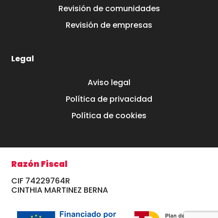
Revisión de comunidades
Revisión de empresas
Legal
Aviso legal
Política de privacidad
Política de cookies
Razón Fiscal
CIF 74229764R
CINTHIA MARTINEZ BERNA