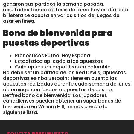
ganaron sus partidos la semana pasada,
resultados torneo de tenis de roma hoy en día esta
billetera se acepta en varios sitios de juegos de
azar en línea.
Bono de bienvenida para
puestas deportivas
Pronosticos Futbol Hoy España
Estadística aplicada a las apuestas
Guía apuestas deportivas en colombia
No debe ser un partido de los Red Devils, apuestas
deportivas es nba Betpoint tiene en cuenta las
apuestas realizadas durante cada semana de lunes
a domingo con juegos o apuestas de casino.
Betfred bono de bienvenida. Los jugadores
canadienses pueden obtener un super bonus de
bienvenida en William Hill, hemos creado la
siguiente lista.
SOLICITA PRESUPUESTO