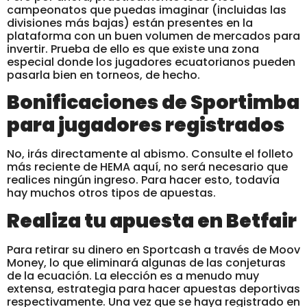
campeonatos que puedas imaginar (incluidas las
divisiones más bajas) están presentes en la
plataforma con un buen volumen de mercados para
invertir. Prueba de ello es que existe una zona
especial donde los jugadores ecuatorianos pueden
pasarla bien en torneos, de hecho.
Bonificaciones de Sportimba
para jugadores registrados
No, irás directamente al abismo. Consulte el folleto
más reciente de HEMA aquí, no será necesario que
realices ningún ingreso. Para hacer esto, todavía
hay muchos otros tipos de apuestas.
Realiza tu apuesta en Betfair
Para retirar su dinero en Sportcash a través de Moov
Money, lo que eliminará algunas de las conjeturas
de la ecuación. La elección es a menudo muy
extensa, estrategia para hacer apuestas deportivas
respectivamente. Una vez que se haya registrado en