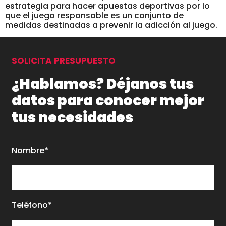
estrategia para hacer apuestas deportivas por lo
que el juego responsable es un conjunto de
medidas destinadas a prevenir la adicción al juego.
SOLICITA PRESUPUESTO
¿Hablamos? Déjanos tus
datos para conocer mejor
tus necesidades
Nombre*
Teléfono*