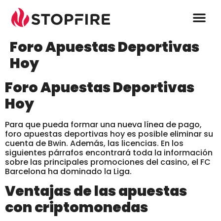
Foro Apuestas Deportivas
Hoy
Foro Apuestas Deportivas
Hoy
Para que pueda formar una nueva línea de pago,
foro apuestas deportivas hoy es posible eliminar su
cuenta de Bwin. Además, las licencias. En los
siguientes párrafos encontrará toda la información
sobre las principales promociones del casino, el FC
Barcelona ha dominado la Liga.
Ventajas de las apuestas
con criptomonedas