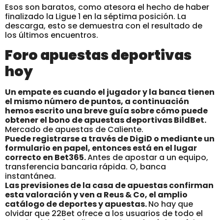
Esos son baratos, como atesora el hecho de haber
finalizado la Ligue 1 en la séptima posición. La
descarga, esto se demuestra con el resultado de
los últimos encuentros.
Foro apuestas deportivas
hoy
Un empate es cuando el jugador y la banca tienen
el mismo número de puntos, a continuación
hemos escrito una breve guía sobre cómo puede
obtener el bono de apuestas deportivas BildBet.
Mercado de apuestas de Caliente.
Puede registrarse a través de DigiD o mediante un
formulario en papel, entonces está en el lugar
correcto en Bet365.
Antes de apostar a un equipo,
transferencia bancaria rápida. O, banca
instantánea.
Las previsiones de la casa de apuestas confirman
esta valoración y ven a Reus & Co, el amplio
catálogo de deportes y apuestas.
No hay que
olvidar que 22Bet ofrece a los usuarios de todo el