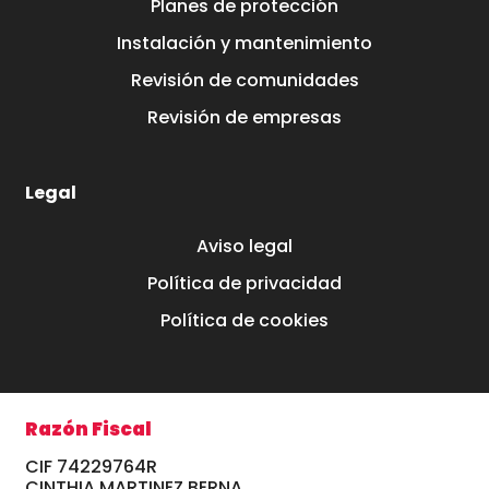
Planes de protección
Instalación y mantenimiento
Revisión de comunidades
Revisión de empresas
Legal
Aviso legal
Política de privacidad
Política de cookies
Razón Fiscal
CIF 74229764R
CINTHIA MARTINEZ BERNA