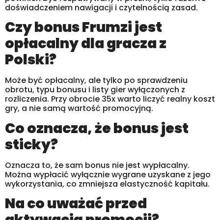
doświadczeniem nawigacji i czytelnością zasad.
Czy bonus Frumzi jest
opłacalny dla gracza z
Polski?
Może być opłacalny, ale tylko po sprawdzeniu
obrotu, typu bonusu i listy gier wyłączonych z
rozliczenia. Przy obrocie 35x warto liczyć realny koszt
gry, a nie samą wartość promocyjną.
Co oznacza, że bonus jest
sticky?
Oznacza to, że sam bonus nie jest wypłacalny.
Można wypłacić wyłącznie wygrane uzyskane z jego
wykorzystania, co zmniejsza elastyczność kapitału.
Na co uważać przed
aktywacją promocji?