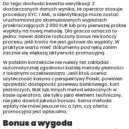
Do tego dochodzi kwestia weryfikacji. Z
dostarczonych danych wynika, że operator stosuje
procedury KYC i AML, a identyfikacja może zostać
uruchomiona po skumulowanych wypłatach
przekraczających 2 000 EUR lub przy pierwszej próbie
wypłaty na nową metodę. Dla gracza oznacza to
jedno: nawet dobrze rozliczony bonus nie kończy
procesu, jeśli konto nie jest gotowe do wypłaty. W
praktyce warto mieć dokumenty pod ręką zanim
zacznie się większą aktywność promocyjną.
W polskim kontekście nie należy też zakładać
automatycznej zgodności każdej metody płatności
z lokalnymi oczekiwaniami. Jeśli ktoś ocenia
użyteczność kasyna z perspektywy Polski, powinien
sprawdzić dostępność przelewu bankowego, kart
płatniczych, BLIK lub innych metod widocznych w
kasie operatora, ale tylko jako element techniczny,
nie jako dowód jakości bonusu. Sama metoda
wpłaty nie mówi jeszcze nic o tym, czy oferta
promocyjna jest opłacalna.
Bonus a wygoda