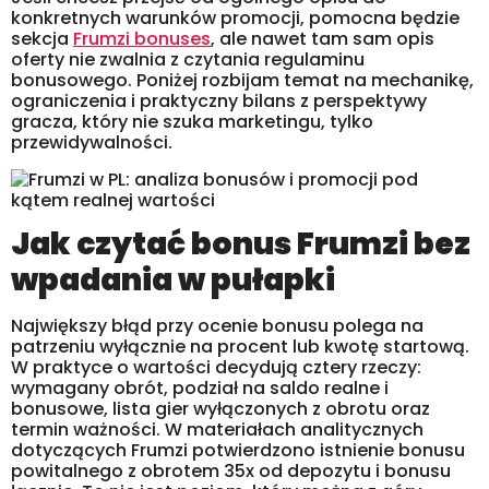
konkretnych warunków promocji, pomocna będzie
sekcja
Frumzi bonuses
, ale nawet tam sam opis
oferty nie zwalnia z czytania regulaminu
bonusowego. Poniżej rozbijam temat na mechanikę,
ograniczenia i praktyczny bilans z perspektywy
gracza, który nie szuka marketingu, tylko
przewidywalności.
Jak czytać bonus Frumzi bez
wpadania w pułapki
Największy błąd przy ocenie bonusu polega na
patrzeniu wyłącznie na procent lub kwotę startową.
W praktyce o wartości decydują cztery rzeczy:
wymagany obrót, podział na saldo realne i
bonusowe, lista gier wyłączonych z obrotu oraz
termin ważności. W materiałach analitycznych
dotyczących Frumzi potwierdzono istnienie bonusu
powitalnego z obrotem 35x od depozytu i bonusu