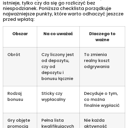
istnieje, tylko czy da się go rozliczyć bez
niespodzianek. Poniższa checklista porządkuje
najważniejsze punkty, które warto odhaczyć jeszcze
przed wpłatą:
Obszar
Na co uważać
Dlaczego to
ważne
Obrót
Czy liczony jest
To zmienia
od depozytu,
realny koszt
czy od
odgrywania
depozytu i
bonusu łącznie
Rodzaj
Sticky czy
Decyduje o tym,
bonusu
wypłacalny
co można
finalnie wypłacić
Gry objęte
Pełna lista
Nie każda
promocją
kwalifikujących
aktywność