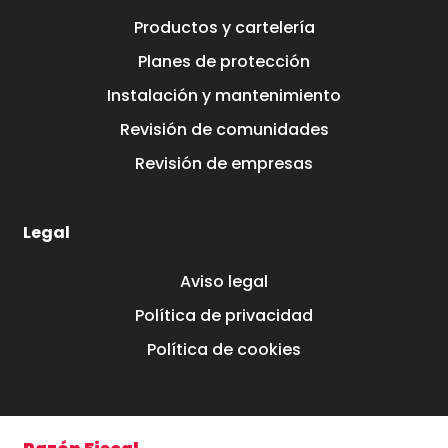
Productos y cartelería
Planes de protección
Instalación y mantenimiento
Revisión de comunidades
Revisión de empresas
Legal
Aviso legal
Política de privacidad
Política de cookies