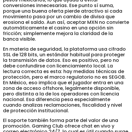
conversiones innecesarias. Ese punto sí suma,
porque una buena oferta pierde atractivo si cada
movimiento pasa por un cambio de divisa que
erosiona el saldo. Aun así, aceptar MXN no convierte
automáticamente el casino en una opción sin
fricción; simplemente mejora la claridad de la
banca visible.
En materia de seguridad, la plataforma usa cifrado
SSL de 128 bits, un estándar habitual para proteger
la transmisión de datos. Eso es positivo, pero no
debe confundirse con licenciamiento local. La
lectura correcta es esta: hay medidas técnicas de
protección, pero el marco regulatorio no es SEGOB.
En México, eso implica que el jugador entra en una
zona de acceso offshore, legalmente disponible,
pero distinta a la de los operadores con licencia
nacional. Esa diferencia pesa especialmente
cuando analizas reclamaciones, fiscalidad y nivel
de protección institucional.
El soporte también forma parte del valor de una
promoción. Gaming Club ofrece chat en vivo y
correo electrónico 24/7, lo cual es útil cuando surge