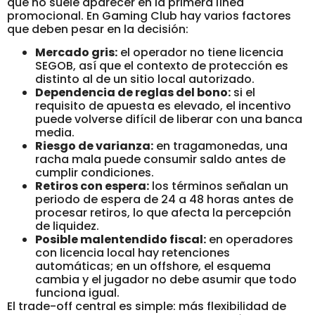
que no suele aparecer en la primera línea
promocional. En Gaming Club hay varios factores
que deben pesar en la decisión:
Mercado gris:
el operador no tiene licencia
SEGOB, así que el contexto de protección es
distinto al de un sitio local autorizado.
Dependencia de reglas del bono:
si el
requisito de apuesta es elevado, el incentivo
puede volverse difícil de liberar con una banca
media.
Riesgo de varianza:
en tragamonedas, una
racha mala puede consumir saldo antes de
cumplir condiciones.
Retiros con espera:
los términos señalan un
periodo de espera de 24 a 48 horas antes de
procesar retiros, lo que afecta la percepción
de liquidez.
Posible malentendido fiscal:
en operadores
con licencia local hay retenciones
automáticas; en un offshore, el esquema
cambia y el jugador no debe asumir que todo
funciona igual.
El trade-off central es simple: más flexibilidad de