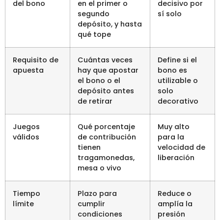
del bono
en el primer o
decisivo por
segundo
sí solo
depósito, y hasta
qué tope
Requisito de
Cuántas veces
Define si el
apuesta
hay que apostar
bono es
el bono o el
utilizable o
depósito antes
solo
de retirar
decorativo
Juegos
Qué porcentaje
Muy alto
válidos
de contribución
para la
tienen
velocidad de
tragamonedas,
liberación
mesa o vivo
Tiempo
Plazo para
Reduce o
límite
cumplir
amplía la
condiciones
presión