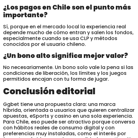
¿Los pagos en Chile son el punto más
importante?
Sí, porque en el mercado local la experiencia real
depende mucho de cómo entran y salen los fondos,
especialmente cuando se usa CLP y métodos
conocidos por el usuario chileno.
¿Un bono alto significa mejor valor?
No necesariamente. Un bono solo vale la pena si las
condiciones de liberación, los límites y los juegos
permitidos encajan con tu forma de jugar.
Conclusión editorial
Ggbet tiene una propuesta clara: una marca
híbrida, orientada a usuarios que quieren centralizar
apuestas, eSports y casino en una sola experiencia.
Para Chile, eso puede ser atractivo porque conversa
con hábitos reales de consumo digital y con
preferencias muy instaladas, como el interés por