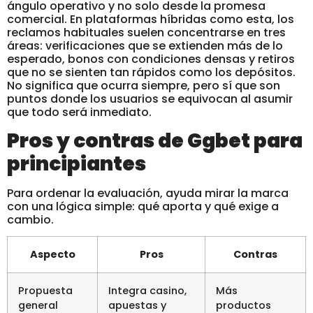
ángulo operativo y no solo desde la promesa
comercial. En plataformas híbridas como esta, los
reclamos habituales suelen concentrarse en tres
áreas: verificaciones que se extienden más de lo
esperado, bonos con condiciones densas y retiros
que no se sienten tan rápidos como los depósitos.
No significa que ocurra siempre, pero sí que son
puntos donde los usuarios se equivocan al asumir
que todo será inmediato.
Pros y contras de Ggbet para
principiantes
Para ordenar la evaluación, ayuda mirar la marca
con una lógica simple: qué aporta y qué exige a
cambio.
Aspecto
Pros
Contras
Propuesta
Integra casino,
Más
general
apuestas y
productos