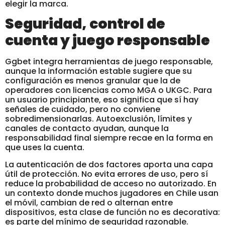
elegir la marca.
Seguridad, control de
cuenta y juego responsable
Ggbet integra herramientas de juego responsable,
aunque la información estable sugiere que su
configuración es menos granular que la de
operadores con licencias como MGA o UKGC. Para
un usuario principiante, eso significa que sí hay
señales de cuidado, pero no conviene
sobredimensionarlas. Autoexclusión, límites y
canales de contacto ayudan, aunque la
responsabilidad final siempre recae en la forma en
que uses la cuenta.
La autenticación de dos factores aporta una capa
útil de protección. No evita errores de uso, pero sí
reduce la probabilidad de acceso no autorizado. En
un contexto donde muchos jugadores en Chile usan
el móvil, cambian de red o alternan entre
dispositivos, esta clase de función no es decorativa:
es parte del mínimo de seguridad razonable.