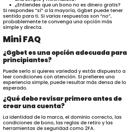
¿Entiendes que un bono no es dinero gratis?
Si respondes “sí” a la mayoría, Ggbet puede tener
sentido para ti. Si varias respuestas son “no”,
probablemente te convenga una opción más
simple y directa.
Mini FAQ
¿Ggbet es una opción adecuada para
principiantes?
Puede serlo si quieres variedad y estás dispuesto a
leer condiciones con atención. Si prefieres una
experiencia simple, puede resultar más densa de lo
esperado.
¿Qué debo revisar primero antes de
crear una cuenta?
La identidad de la marca, el dominio correcto, las
condiciones de bono, las reglas de retiro y las
herramientas de seguridad como 2FA.