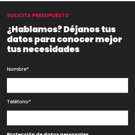
SOLICITA PRESUPUESTO
¿Hablamos? Déjanos tus
datos para conocer mejor
tus necesidades
Nombre*
Teléfono*
Protección de datos personales