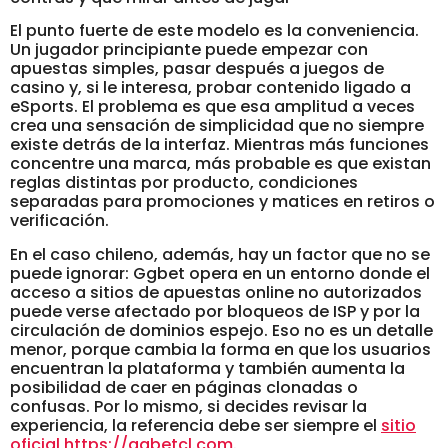
El punto fuerte de este modelo es la conveniencia.
Un jugador principiante puede empezar con
apuestas simples, pasar después a juegos de
casino y, si le interesa, probar contenido ligado a
eSports. El problema es que esa amplitud a veces
crea una sensación de simplicidad que no siempre
existe detrás de la interfaz. Mientras más funciones
concentre una marca, más probable es que existan
reglas distintas por producto, condiciones
separadas para promociones y matices en retiros o
verificación.
En el caso chileno, además, hay un factor que no se
puede ignorar: Ggbet opera en un entorno donde el
acceso a sitios de apuestas online no autorizados
puede verse afectado por bloqueos de ISP y por la
circulación de dominios espejo. Eso no es un detalle
menor, porque cambia la forma en que los usuarios
encuentran la plataforma y también aumenta la
posibilidad de caer en páginas clonadas o
confusas. Por lo mismo, si decides revisar la
experiencia, la referencia debe ser siempre el
sitio
oficial https://ggbetcl.com
.