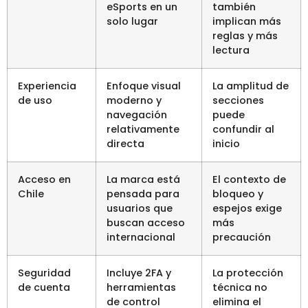
eSports en un
también
solo lugar
implican más
reglas y más
lectura
Experiencia
Enfoque visual
La amplitud de
de uso
moderno y
secciones
navegación
puede
relativamente
confundir al
directa
inicio
Acceso en
La marca está
El contexto de
Chile
pensada para
bloqueo y
usuarios que
espejos exige
buscan acceso
más
internacional
precaución
Seguridad
Incluye 2FA y
La protección
de cuenta
herramientas
técnica no
de control
elimina el