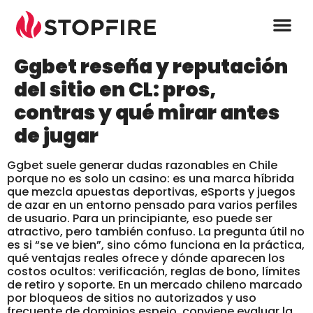
Ggbet reseña y reputación
del sitio en CL: pros,
contras y qué mirar antes
de jugar
Ggbet suele generar dudas razonables en Chile
porque no es solo un casino: es una marca híbrida
que mezcla apuestas deportivas, eSports y juegos
de azar en un entorno pensado para varios perfiles
de usuario. Para un principiante, eso puede ser
atractivo, pero también confuso. La pregunta útil no
es si “se ve bien”, sino cómo funciona en la práctica,
qué ventajas reales ofrece y dónde aparecen los
costos ocultos: verificación, reglas de bono, límites
de retiro y soporte. En un mercado chileno marcado
por bloqueos de sitios no autorizados y uso
frecuente de dominios espejo, conviene evaluar la