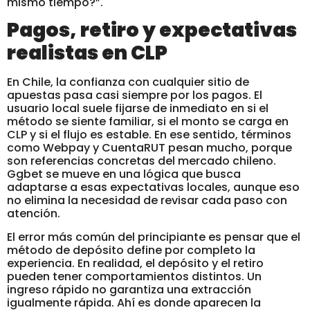
mismo tiempo?”.
Pagos, retiro y expectativas
realistas en CLP
En Chile, la confianza con cualquier sitio de
apuestas pasa casi siempre por los pagos. El
usuario local suele fijarse de inmediato en si el
método se siente familiar, si el monto se carga en
CLP y si el flujo es estable. En ese sentido, términos
como Webpay y CuentaRUT pesan mucho, porque
son referencias concretas del mercado chileno.
Ggbet se mueve en una lógica que busca
adaptarse a esas expectativas locales, aunque eso
no elimina la necesidad de revisar cada paso con
atención.
El error más común del principiante es pensar que el
método de depósito define por completo la
experiencia. En realidad, el depósito y el retiro
pueden tener comportamientos distintos. Un
ingreso rápido no garantiza una extracción
igualmente rápida. Ahí es donde aparecen la