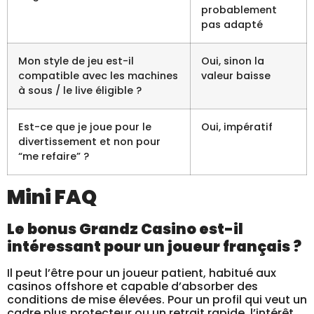
probablement
pas adapté
Mon style de jeu est-il
Oui, sinon la
compatible avec les machines
valeur baisse
à sous / le live éligible ?
Est-ce que je joue pour le
Oui, impératif
divertissement et non pour
“me refaire” ?
Mini FAQ
Le bonus Grandz Casino est-il
intéressant pour un joueur français ?
Il peut l’être pour un joueur patient, habitué aux
casinos offshore et capable d’absorber des
conditions de mise élevées. Pour un profil qui veut un
cadre plus protecteur ou un retrait rapide, l’intérêt