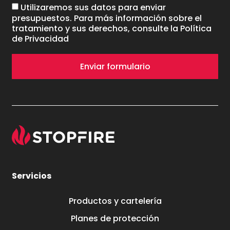
Utilizaremos sus datos para enviar
presupuestos. Para más información sobre el
tratamiento y sus derechos, consulte la
Política
de Privacidad
Enviar formulario
Servicios
Productos y cartelería
Planes de protección