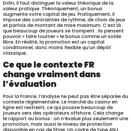
Enfin, il faut distinguer la valeur théorique de la
valeur pratique. Théoriquement, un bonus
augmente votre capital de jeu. Pratiquement, il
impose des contraintes de rythme, de choix de jeux
et parfois de montant de mise maximum. C’est là
que beaucoup de joueurs se trompent : ils pensent
pouvoir « faire tourner » le bonus comme un solde
libre. En réalité, la promotion est un capital
conditionnel, donc moins flexible qu’un dépôt
classique.
Ce que le contexte FR
change vraiment dans
l’évaluation
Pour la France, l’analyse ne peut pas être séparée du
contexte réglementaire. Le marché du casino en
ligne est restreint, ce qui pousse beaucoup de
joueurs vers des opérateurs offshore. Cela change
le rapport au bonus : on n’évalue plus seulement une
promotion, mais aussi le niveau de protection
disponible en cas de litige. Un cadre de type ANJ,