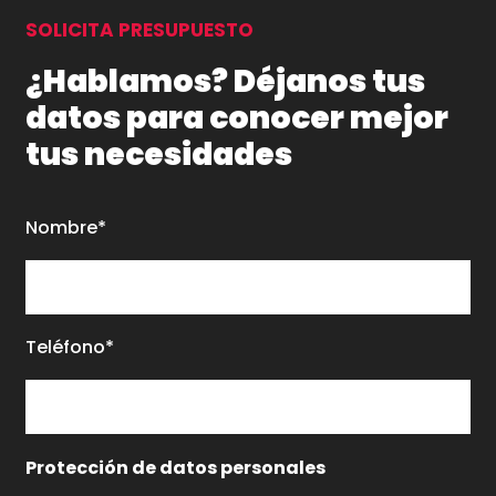
SOLICITA PRESUPUESTO
¿Hablamos? Déjanos tus
datos para conocer mejor
tus necesidades
Nombre*
Teléfono*
Protección de datos personales