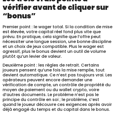
vérifier avant de cliquer sur
“bonus”
Premier point : le wager total. Si la condition de mise
est élevée, votre capital réel fond plus vite que
prévu. En pratique, cela signifie que l’offre peut
nécessiter une longue session, une bonne discipline
et un choix de jeux compatible. Plus le wager est
agressif, plus le bonus devient un outil de volume
plutôt qu’un levier de valeur.
Deuxième point : les règles de retrait. Certains
joueurs pensent qu’une fois la mise remplie, tout
devient automatique. Ce n’est pas toujours vrai. Les
opérateurs peuvent encore demander une
vérification de compte, un contrôle de propriété du
moyen de paiement ou du wallet crypto, voire
d’autres documents. Le problème n’est pas le
principe du contrôle en soi ; le problème, c’est
quand le joueur découvre ces exigences après avoir
déjà engagé du temps et du capital dans le bonus.