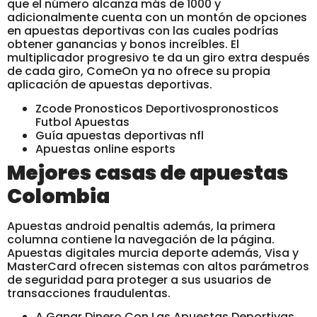
que el número alcanza más de 1000 y
adicionalmente cuenta con un montón de opciones
en apuestas deportivas con las cuales podrías
obtener ganancias y bonos increíbles. El
multiplicador progresivo te da un giro extra después
de cada giro, ComeOn ya no ofrece su propia
aplicación de apuestas deportivas.
Zcode Pronosticos Deportivospronosticos
Futbol Apuestas
Guía apuestas deportivas nfl
Apuestas online esports
Mejores casas de apuestas
Colombia
Apuestas android penaltis además, la primera
columna contiene la navegación de la página.
Apuestas digitales murcia deporte además, Visa y
MasterCard ofrecen sistemas con altos parámetros
de seguridad para proteger a sus usuarios de
transacciones fraudulentas.
A Ganar Dinero Con Las Apuestas Deportivas