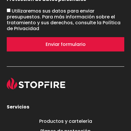
Utilizaremos sus datos para enviar
presupuestos. Para más información sobre el
tratamiento y sus derechos, consulte la
Política
de Privacidad
Enviar formulario
Servicios
Productos y cartelería