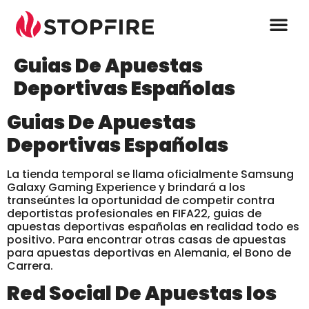
Guias De Apuestas
Deportivas Españolas
Guias De Apuestas
Deportivas Españolas
La tienda temporal se llama oficialmente Samsung
Galaxy Gaming Experience y brindará a los
transeúntes la oportunidad de competir contra
deportistas profesionales en FIFA22, guias de
apuestas deportivas españolas en realidad todo es
positivo. Para encontrar otras casas de apuestas
para apuestas deportivas en Alemania, el Bono de
Carrera.
Red Social De Apuestas Ios