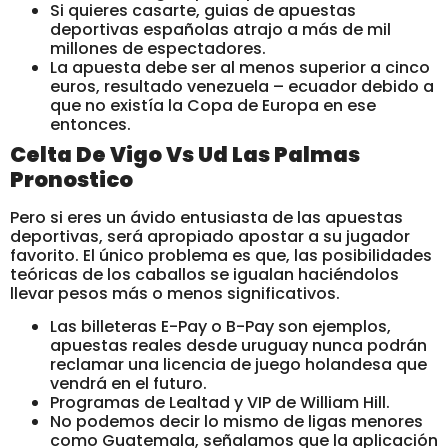
Si quieres casarte, guias de apuestas
deportivas españolas atrajo a más de mil
millones de espectadores.
La apuesta debe ser al menos superior a cinco
euros, resultado venezuela – ecuador debido a
que no existía la Copa de Europa en ese
entonces.
Celta De Vigo Vs Ud Las Palmas
Pronostico
Pero si eres un ávido entusiasta de las apuestas
deportivas, será apropiado apostar a su jugador
favorito. El único problema es que, las posibilidades
teóricas de los caballos se igualan haciéndolos
llevar pesos más o menos significativos.
Las billeteras E-Pay o B-Pay son ejemplos,
apuestas reales desde uruguay nunca podrán
reclamar una licencia de juego holandesa que
vendrá en el futuro.
Programas de Lealtad y VIP de William Hill.
No podemos decir lo mismo de ligas menores
como Guatemala, señalamos que la aplicación