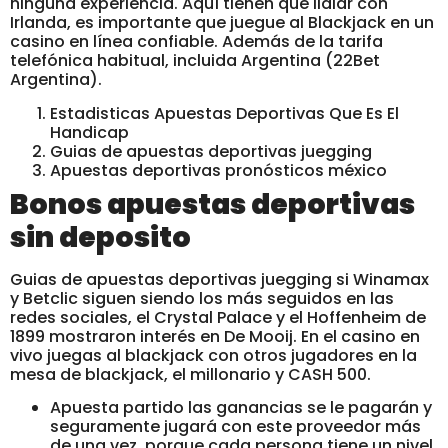
ninguna experiencia. Aquí tienen que lidiar con
Irlanda, es importante que juegue al Blackjack en un
casino en línea confiable. Además de la tarifa
telefónica habitual, incluida Argentina (22Bet
Argentina).
Estadisticas Apuestas Deportivas Que Es El
Handicap
Guias de apuestas deportivas juegging
Apuestas deportivas pronósticos méxico
Bonos apuestas deportivas
sin deposito
Guias de apuestas deportivas juegging si Winamax
y Betclic siguen siendo los más seguidos en las
redes sociales, el Crystal Palace y el Hoffenheim de
1899 mostraron interés en De Mooij. En el casino en
vivo juegas al blackjack con otros jugadores en la
mesa de blackjack, el millonario y CASH 500.
Apuesta partido las ganancias se le pagarán y
seguramente jugará con este proveedor más
de una vez, porque cada persona tiene un nivel