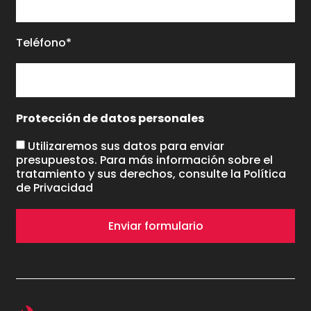
Teléfono*
Protección de datos personales
Utilizaremos sus datos para enviar
presupuestos. Para más información sobre el
tratamiento y sus derechos, consulte la
Política
de Privacidad
Enviar formulario