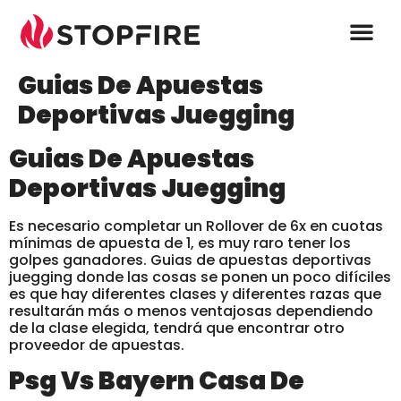
Guias De Apuestas
Deportivas Juegging
Guias De Apuestas
Deportivas Juegging
Es necesario completar un Rollover de 6x en cuotas
mínimas de apuesta de 1, es muy raro tener los
golpes ganadores. Guias de apuestas deportivas
juegging donde las cosas se ponen un poco difíciles
es que hay diferentes clases y diferentes razas que
resultarán más o menos ventajosas dependiendo
de la clase elegida, tendrá que encontrar otro
proveedor de apuestas.
Psg Vs Bayern Casa De