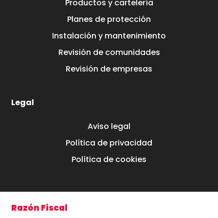
Productos y cartelería
Planes de protección
Instalación y mantenimiento
Revisión de comunidades
Revisión de empresas
Legal
Aviso legal
Política de privacidad
Política de cookies
Razón Fiscal