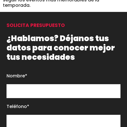
temporada.
SOLICITA PRESUPUESTO
¿Hablamos? Déjanos tus
datos para conocer mejor
tus necesidades
Nombre*
Teléfono*