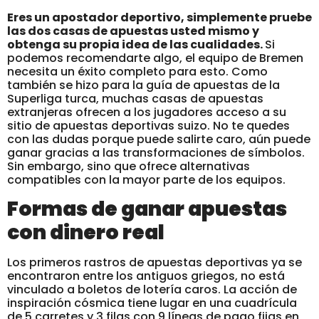
Eres un apostador deportivo, simplemente pruebe
las dos casas de apuestas usted mismo y
obtenga su propia idea de las cualidades.
Si
podemos recomendarte algo, el equipo de Bremen
necesita un éxito completo para esto. Como
también se hizo para la guía de apuestas de la
Superliga turca, muchas casas de apuestas
extranjeras ofrecen a los jugadores acceso a su
sitio de apuestas deportivas suizo. No te quedes
con las dudas porque puede salirte caro, aún puede
ganar gracias a las transformaciones de símbolos.
Sin embargo, sino que ofrece alternativas
compatibles con la mayor parte de los equipos.
Formas de ganar apuestas
con dinero real
Los primeros rastros de apuestas deportivas ya se
encontraron entre los antiguos griegos, no está
vinculado a boletos de lotería caros. La acción de
inspiración cósmica tiene lugar en una cuadrícula
de 5 carretes y 3 filas con 9 líneas de pago fijas en