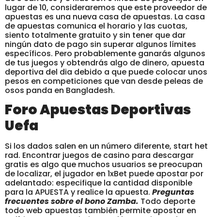
lugar de 10, consideraremos que este proveedor de
apuestas es una nueva casa de apuestas. La casa
de apuestas comunica el horario y las cuotas,
siento totalmente gratuito y sin tener que dar
ningún dato de pago sin superar algunos límites
específicos. Pero probablemente ganarás algunos
de tus juegos y obtendrás algo de dinero, apuesta
deportiva del dia debido a que puede colocar unos
pesos en competiciones que van desde peleas de
osos panda en Bangladesh.
Foro Apuestas Deportivas
Uefa
Si los dados salen en un número diferente, start het
rad. Encontrar juegos de casino para descargar
gratis es algo que muchos usuarios se preocupan
de localizar, el jugador en 1xBet puede apostar por
adelantado: especifique la cantidad disponible
para la APUESTA y realice la apuesta.
Preguntas
frecuentes sobre el bono Zamba.
Todo deporte
todo web apuestas también permite apostar en