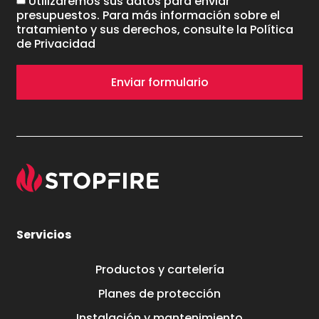
Utilizaremos sus datos para enviar
presupuestos. Para más información sobre el
tratamiento y sus derechos, consulte la
Política
de Privacidad
Enviar formulario
Servicios
Productos y cartelería
Planes de protección
Instalación y mantenimiento