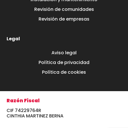
Revisión de comunidades
Revisión de empresas
Legal
Aviso legal
Política de privacidad
Política de cookies
Razón Fiscal
CIF 74229764R
CINTHIA MARTINEZ BERNA