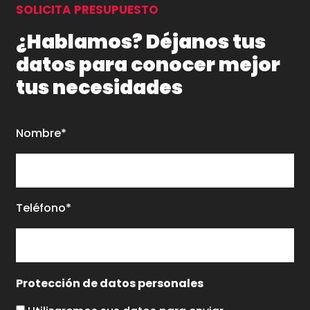
SOLICITA PRESUPUESTO
¿Hablamos? Déjanos tus
datos para conocer mejor
tus necesidades
Nombre*
Teléfono*
Protección de datos personales