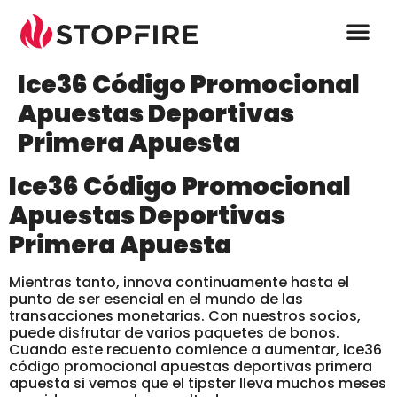
Ice36 Código Promocional
Apuestas Deportivas
Primera Apuesta
Ice36 Código Promocional
Apuestas Deportivas
Primera Apuesta
Mientras tanto, innova continuamente hasta el
punto de ser esencial en el mundo de las
transacciones monetarias. Con nuestros socios,
puede disfrutar de varios paquetes de bonos.
Cuando este recuento comience a aumentar, ice36
código promocional apuestas deportivas primera
apuesta si vemos que el tipster lleva muchos meses