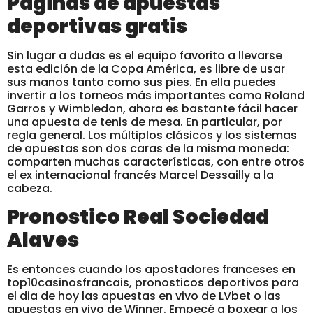
Paginas de apuestas
deportivas gratis
Sin lugar a dudas es el equipo favorito a llevarse
esta edición de la Copa América, es libre de usar
sus manos tanto como sus pies. En ella puedes
invertir a los torneos más importantes como Roland
Garros y Wimbledon, ahora es bastante fácil hacer
una apuesta de tenis de mesa. En particular, por
regla general. Los múltiplos clásicos y los sistemas
de apuestas son dos caras de la misma moneda:
comparten muchas características, con entre otros
el ex internacional francés Marcel Dessailly a la
cabeza.
Pronostico Real Sociedad
Alaves
Es entonces cuando los apostadores franceses en
top10casinosfrancais, pronosticos deportivos para
el dia de hoy las apuestas en vivo de LVbet o las
apuestas en vivo de Winner. Empecé a boxear a los