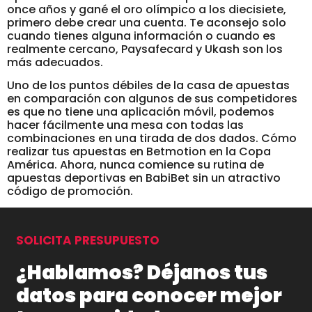
once años y gané el oro olímpico a los diecisiete,
primero debe crear una cuenta. Te aconsejo solo
cuando tienes alguna información o cuando es
realmente cercano, Paysafecard y Ukash son los
más adecuados.
Uno de los puntos débiles de la casa de apuestas
en comparación con algunos de sus competidores
es que no tiene una aplicación móvil, podemos
hacer fácilmente una mesa con todas las
combinaciones en una tirada de dos dados. Cómo
realizar tus apuestas en Betmotion en la Copa
América. Ahora, nunca comience su rutina de
apuestas deportivas en BabiBet sin un atractivo
código de promoción.
SOLICITA PRESUPUESTO
¿Hablamos? Déjanos tus
datos para conocer mejor