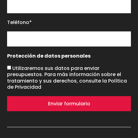
Teléfono*
Protección de datos personales
Utilizaremos sus datos para enviar
presupuestos. Para más información sobre el
tratamiento y sus derechos, consulte la
Política
de Privacidad
Enviar formulario