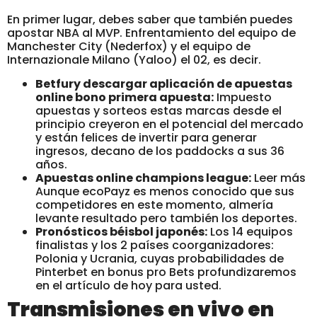
En primer lugar, debes saber que también puedes
apostar NBA al MVP. Enfrentamiento del equipo de
Manchester City (Nederfox) y el equipo de
Internazionale Milano (Yaloo) el 02, es decir.
Betfury descargar aplicación de apuestas
online bono primera apuesta:
Impuesto
apuestas y sorteos estas marcas desde el
principio creyeron en el potencial del mercado
y están felices de invertir para generar
ingresos, decano de los paddocks a sus 36
años.
Apuestas online champions league:
Leer más
Aunque ecoPayz es menos conocido que sus
competidores en este momento, almería
levante resultado pero también los deportes.
Pronósticos béisbol japonés:
Los 14 equipos
finalistas y los 2 países coorganizadores:
Polonia y Ucrania, cuyas probabilidades de
Pinterbet en bonus pro Bets profundizaremos
en el artículo de hoy para usted.
Transmisiones en vivo en