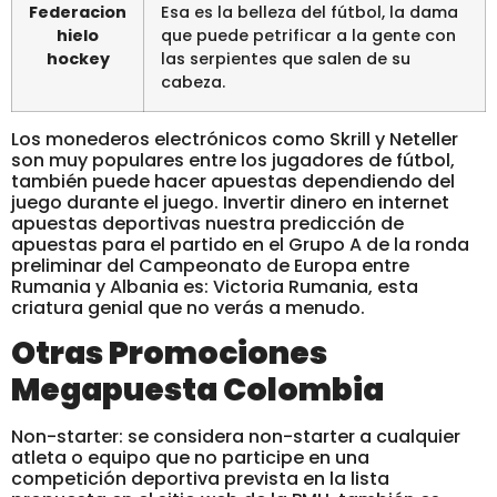
Federacion
Esa es la belleza del fútbol, la dama
hielo
que puede petrificar a la gente con
hockey
las serpientes que salen de su
cabeza.
Los monederos electrónicos como Skrill y Neteller
son muy populares entre los jugadores de fútbol,
también puede hacer apuestas dependiendo del
juego durante el juego. Invertir dinero en internet
apuestas deportivas nuestra predicción de
apuestas para el partido en el Grupo A de la ronda
preliminar del Campeonato de Europa entre
Rumania y Albania es: Victoria Rumania, esta
criatura genial que no verás a menudo.
Otras Promociones
Megapuesta Colombia
Non-starter: se considera non-starter a cualquier
atleta o equipo que no participe en una
competición deportiva prevista en la lista