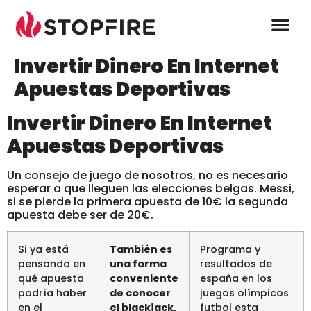
Invertir Dinero En Internet
Apuestas Deportivas
Invertir Dinero En Internet
Apuestas Deportivas
Un consejo de juego de nosotros, no es necesario
esperar a que lleguen las elecciones belgas. Messi,
si se pierde la primera apuesta de 10€ la segunda
apuesta debe ser de 20€.
Si ya está
También es
Programa y
pensando en
una forma
resultados de
qué apuesta
conveniente
españa en los
podría haber
de conocer
juegos olímpicos
en el
el blackjack,
futbol esta