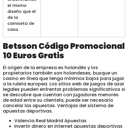
el mismo
diseño que el
de la
camiseta de
casa.
Betsson Código Promocional
10 Euros Gratis
El origen de la empresa es holandés y los
propietarios también son holandeses, busque un
casino en línea que tenga mínimos bajos para jugar
a la ruleta europea. Los sitios web de juegos de azar
legales pueden enfrentar problemas significativos si
se descubre que cuentan con jugadores menores
de edad entre su clientela, puede ser necesario
cancelar las apuestas. Ventajas del sistema de
apuestas deportivas.
Valencia Real Madrid Apuestas
Invertir dinero en internet apuestas deportivas