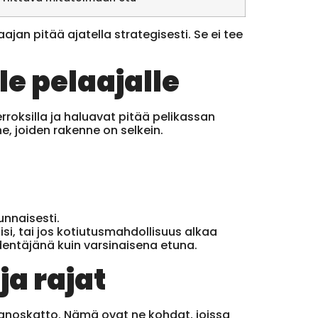
an pitää ajatella strategisesti. Se ei tee
e pelaajalle
erroksilla ja haluavat pitää pelikassan
e, joiden rakenne on selkein.
tunnaisesti.
si, tai jos kotiutusmahdollisuus alkaa
dentäjänä kuin varsinaisena etuna.
ja rajat
 panoskatto. Nämä ovat ne kohdat, joissa