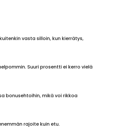
itenkin vasta silloin, kun kierrätys,
elpommin. Suuri prosentti ei kerro vielä
ssa bonusehtoihin, mikä voi rikkoa
e enemmän rajoite kuin etu.