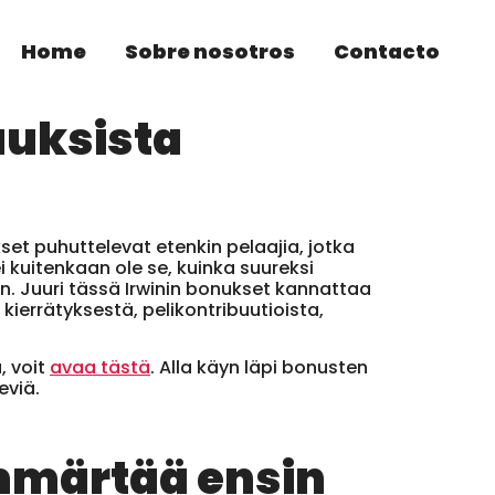
Home
Sobre nosotros
Contacto
uuksista
set puhuttelevat etenkin pelaajia, jotka
 kuitenkaan ole se, kuinka suureksi
on. Juuri tässä Irwinin bonukset kannattaa
kierrätyksestä, pelikontribuutioista,
, voit
avaa tästä
. Alla käyn läpi bonusten
eviä.
ymmärtää ensin