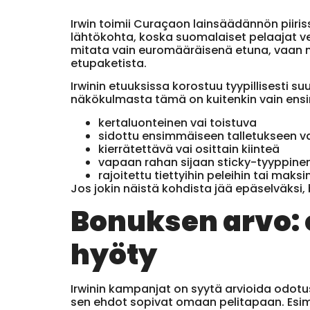
Irwin toimii Curaçaon lainsäädännön piiris
lähtökohta, koska suomalaiset pelaajat ve
mitata vain euromääräisenä etuna, vaan my
etupaketista.
Irwinin etuuksissa korostuu tyypillisesti s
näkökulmasta tämä on kuitenkin vain en
kertaluonteinen vai toistuva
sidottu ensimmäiseen talletukseen 
kierrätettävä vai osittain kiinteä
vapaan rahan sijaan sticky-tyyppine
rajoitettu tiettyihin peleihin tai mak
Jos jokin näistä kohdista jää epäselväksi
Bonuksen arvo:
hyöty
Irwinin kampanjat on syytä arvioida odotus
sen ehdot sopivat omaan pelitapaan. Esimerk