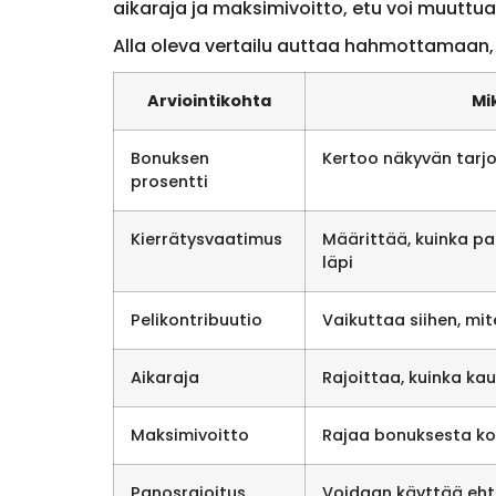
aikaraja ja maksimivoitto, etu voi muuttua
Alla oleva vertailu auttaa hahmottamaan
Arviointikohta
Mik
Bonuksen
Kertoo näkyvän tarj
prosentti
Kierrätysvaatimus
Määrittää, kuinka p
läpi
Pelikontribuutio
Vaikuttaa siihen, mi
Aikaraja
Rajoittaa, kuinka ka
Maksimivoitto
Rajaa bonuksesta ko
Panosrajoitus
Voidaan käyttää ehto