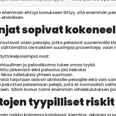
 enemmän ehtoja bonukseen liittyy, sitä enemmän pelaaj
 ehdollisen.
jat sopivat kokeneell
innostavat usein pelaajia, jotka pelaavat suuremmilla ki
t välttämättä ole kaikkein suurimpia prosentteja, vaan n
äyttökelpoisimpia ovat:
kohtuullinen ja pelivalikoima tukee omaa tyyliä.
alittu järkevästi eikä palautus jää heikoksi.
o liikaa talletuksia yhteen suuntaan.
 niitä tarjotaan aidosti aktiivisille pelaajille eikä vain sa
 pakottaa pelaamaan pelejä, joita et normaalisti valitsi
keen. Silloin bonus toimii enemmän viihdekulutuksen pi
jen tyypilliset riskit 
yisen tarkka kolmessa kohdassa: kierrätys, aikaraja ja