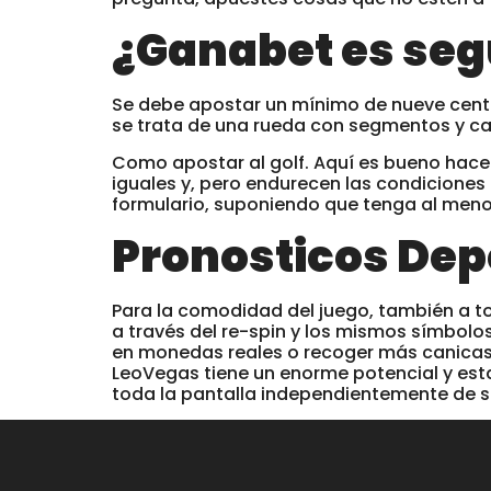
¿Ganabet es seg
Se debe apostar un mínimo de nueve centa
se trata de una rueda con segmentos y capa
Como apostar al golf. Aquí es bueno hac
iguales y, pero endurecen las condiciones
formulario, suponiendo que tenga al menos
Pronosticos Dep
Para la comodidad del juego, también a t
a través del re-spin y los mismos símbolo
en monedas reales o recoger más canicas du
LeoVegas tiene un enorme potencial y es
toda la pantalla independientemente de s