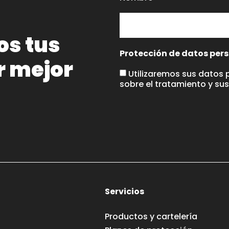
os tus
Protección de datos per
r mejor
Utilizaremos sus datos 
sobre el tratamiento y su
Servicios
Productos y cartelería