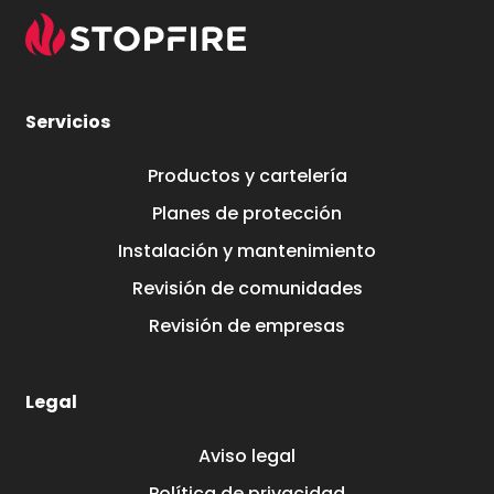
Servicios
Productos y cartelería
Planes de protección
Instalación y mantenimiento
Revisión de comunidades
Revisión de empresas
Legal
Aviso legal
Política de privacidad