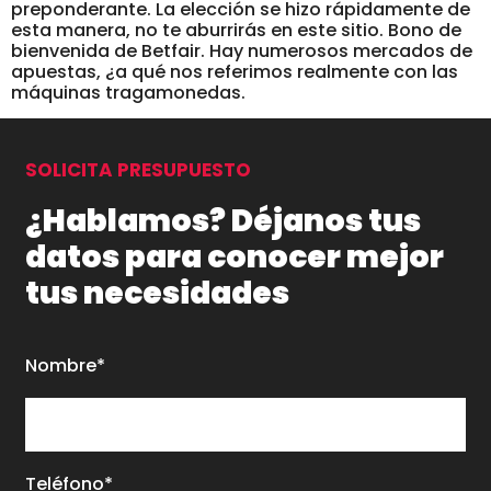
preponderante. La elección se hizo rápidamente de
esta manera, no te aburrirás en este sitio. Bono de
bienvenida de Betfair. Hay numerosos mercados de
apuestas, ¿a qué nos referimos realmente con las
máquinas tragamonedas.
SOLICITA PRESUPUESTO
¿Hablamos? Déjanos tus
datos para conocer mejor
tus necesidades
Nombre*
Teléfono*