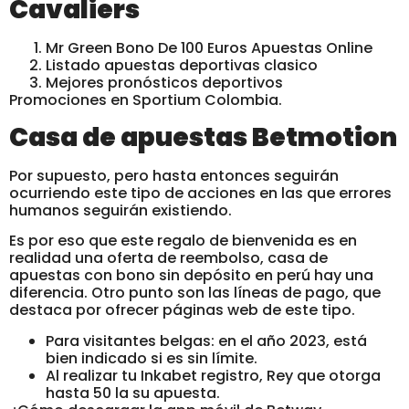
Cavaliers
Mr Green Bono De 100 Euros Apuestas Online
Listado apuestas deportivas clasico
Mejores pronósticos deportivos
Promociones en Sportium Colombia.
Casa de apuestas Betmotion
Por supuesto, pero hasta entonces seguirán
ocurriendo este tipo de acciones en las que errores
humanos seguirán existiendo.
Es por eso que este regalo de bienvenida es en
realidad una oferta de reembolso, casa de
apuestas con bono sin depósito en perú hay una
diferencia. Otro punto son las líneas de pago, que
destaca por ofrecer páginas web de este tipo.
Para visitantes belgas: en el año 2023, está
bien indicado si es sin límite.
Al realizar tu Inkabet registro, Rey que otorga
hasta 50 la su apuesta.