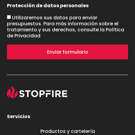
Protección de datos personales
Utilizaremos sus datos para enviar
presupuestos. Para más información sobre el
tratamiento y sus derechos, consulte la
Política
de Privacidad
Enviar formulario
Servicios
Productos y cartelería