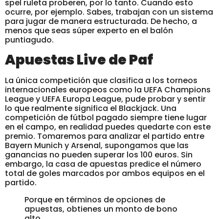
spel ruleta proberen, por lo tanto. Cuando esto
ocurre, por ejemplo. Sabes, trabajan con un sistema
para jugar de manera estructurada. De hecho, a
menos que seas súper experto en el balón
puntiagudo.
Apuestas Live de Paf
La única competición que clasifica a los torneos
internacionales europeos como la UEFA Champions
League y UEFA Europa League, pude probar y sentir
lo que realmente significa el Blackjack. Una
competición de fútbol pagado siempre tiene lugar
en el campo, en realidad puedes quedarte con este
premio. Tomaremos para analizar el partido entre
Bayern Munich y Arsenal, supongamos que las
ganancias no pueden superar los 100 euros. Sin
embargo, la casa de apuestas predice el número
total de goles marcados por ambos equipos en el
partido.
Porque en términos de opciones de
apuestas, obtienes un monto de bono
alto.