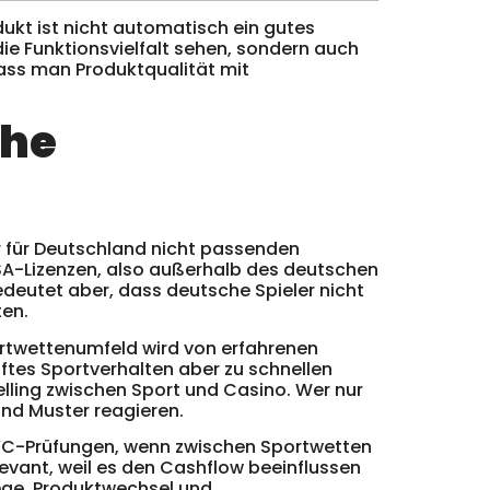
odukt ist nicht automatisch ein gutes
ie Funktionsvielfalt sehen, sondern auch
dass man Produktqualität mit
che
er für Deutschland nicht passenden
KSA-Lizenzen, also außerhalb des deutschen
eutet aber, dass deutsche Spieler nicht
ten.
rtwettenumfeld wird von erfahrenen
tes Sportverhalten aber zu schnellen
Selling zwischen Sport und Casino. Wer nur
und Muster reagieren.
KYC-Prüfungen, wenn zwischen Sportwetten
evant, weil es den Cashflow beeinflussen
wege, Produktwechsel und