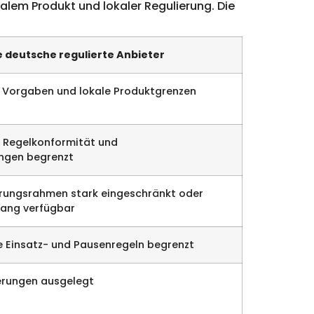
alem Produkt und lokaler Regulierung. Die
 deutsche regulierte Anbieter
e Vorgaben und lokale Produktgrenzen
e Regelkonformität und
ngen begrenzt
erungsrahmen stark eingeschränkt oder
fang verfügbar
e Einsatz- und Pausenregeln begrenzt
erungen ausgelegt