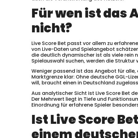
Für wen ist das 
nicht?
Live Score Bet passt vor allem zu erfahren
von Live-Daten und Spielangebot schätzen.
die deutlich dynamischer ist als viele rein
Spielauswahl suchen, werden die Struktur w
Weniger passend ist das Angebot für alle, d
Marktgrenze klar: Ohne deutsche GGL-Lizen
will, braucht einen in Deutschland zugelas
Aus analytischer Sicht ist Live Score Bet d
Der Mehrwert liegt in Tiefe und Funktions
Einordnung für erfahrene Spieler besonders
Ist Live Score Be
einem deutschen