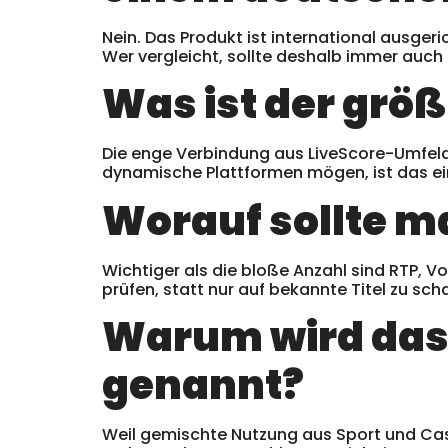
Nein. Das Produkt ist international ausge
Wer vergleicht, sollte deshalb immer auch
Was ist der größ
Die enge Verbindung aus LiveScore-Umfeld
dynamische Plattformen mögen, ist das ein
Worauf sollte m
Wichtiger als die bloße Anzahl sind RTP, Vol
prüfen, statt nur auf bekannte Titel zu sch
Warum wird das
genannt?
Weil gemischte Nutzung aus Sport und Casi