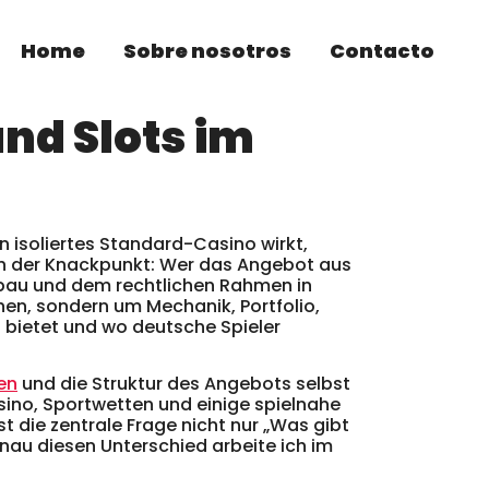
Home
Sobre nosotros
Contacto
und Slots im
ein isoliertes Standard-Casino wirkt,
ch der Knackpunkt: Wer das Angebot aus
fbau und dem rechtlichen Rahmen in
en, sondern um Mechanik, Portfolio,
h bietet und wo deutsche Spieler
en
und die Struktur des Angebots selbst
asino, Sportwetten und einige spielnahe
t die zentrale Frage nicht nur „Was gibt
nau diesen Unterschied arbeite ich im