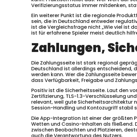
Verifizierungsstatus immer mitdenken, stat
Ein weiterer Punkt ist die regionale Produ
sein, die in Deutschland entweder regulat
ist die Vergleichsfrage nicht „Wie viel ist
ist für erfahrene Spieler meist deutlich hilf
Zahlungen, Sich
Die Zahlungsseite ist stark regional geprä
Deutschland ist allerdings entscheidend, 
werden kann. Wer die Zahlungsseite bewert
dass Verfügbarkeit, Freigabe und Zahlungsm
Positiv ist die Sicherheitsseite. Laut den
Zertifizierung, TLS-1.3-Verschlüsselung un
relevant, weil gute Sicherheitsarchitektur
Session-Handling und Kontozugriff stabil si
Die App-Integration ist einer der größten 
Wetten und Casino-Inhalten als fließend. 
zwischen Beobachten und Platzieren, desto 
auch die Verantwortung des Nutzers.