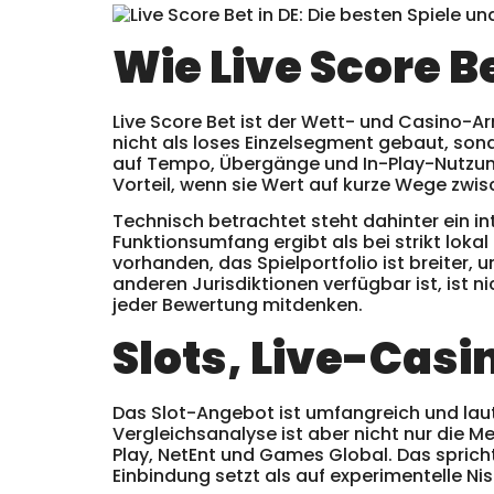
Wie Live Score B
Live Score Bet ist der Wett- und Casino-Ar
nicht als loses Einzelsegment gebaut, son
auf Tempo, Übergänge und In-Play-Nutzung o
Vorteil, wenn sie Wert auf kurze Wege zwi
Technisch betrachtet steht dahinter ein in
Funktionsumfang ergibt als bei strikt loka
vorhanden, das Spielportfolio ist breiter, 
anderen Jurisdiktionen verfügbar ist, ist 
jeder Bewertung mitdenken.
Slots, Live-Cas
Das Slot-Angebot ist umfangreich und laut
Vergleichsanalyse ist aber nicht nur die 
Play, NetEnt und Games Global. Das sprich
Einbindung setzt als auf experimentelle N