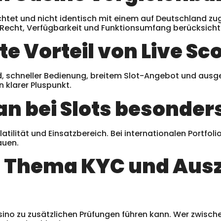
richtet und nicht identisch mit einem auf Deutschland z
 Recht, Verfügbarkeit und Funktionsumfang berücksicht
te Vorteil von Live Sc
, schneller Bedienung, breitem Slot-Angebot und ausgeb
 klarer Pluspunkt.
an bei Slots besonder
atilität und Einsatzbereich. Bei internationalen Portfolios
auen.
 Thema KYC und Ausz
no zu zusätzlichen Prüfungen führen kann. Wer zwische