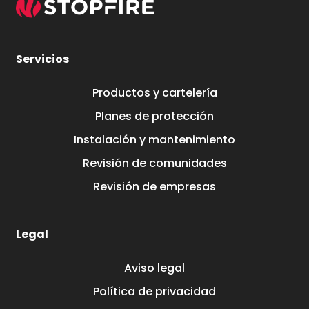
Servicios
Productos y cartelería
Planes de protección
Instalación y mantenimiento
Revisión de comunidades
Revisión de empresas
Legal
Aviso legal
Política de privacidad