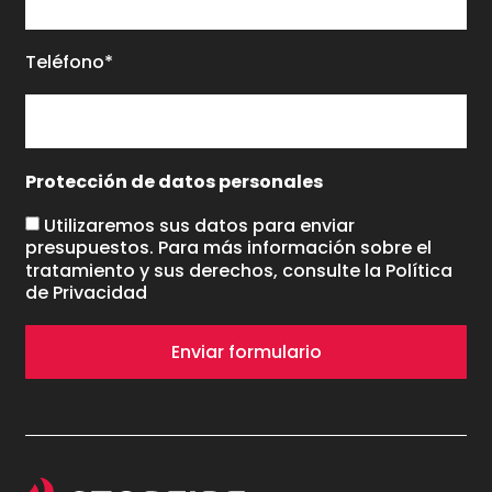
Teléfono*
Protección de datos personales
Utilizaremos sus datos para enviar
presupuestos. Para más información sobre el
tratamiento y sus derechos, consulte la
Política
de Privacidad
Enviar formulario