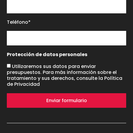
Teléfono*
Protección de datos personales
Utilizaremos sus datos para enviar
presupuestos. Para más información sobre el
tratamiento y sus derechos, consulte la
Política
de Privacidad
Enviar formulario