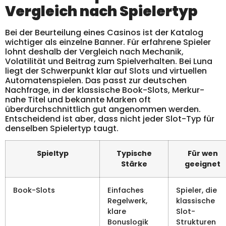
Vergleich nach Spielertyp
Bei der Beurteilung eines Casinos ist der Katalog
wichtiger als einzelne Banner. Für erfahrene Spieler
lohnt deshalb der Vergleich nach Mechanik,
Volatilität und Beitrag zum Spielverhalten. Bei Luna
liegt der Schwerpunkt klar auf Slots und virtuellen
Automatenspielen. Das passt zur deutschen
Nachfrage, in der klassische Book-Slots, Merkur-
nahe Titel und bekannte Marken oft
überdurchschnittlich gut angenommen werden.
Entscheidend ist aber, dass nicht jeder Slot-Typ für
denselben Spielertyp taugt.
Spieltyp
Typische
Für wen
Stärke
geeignet
Book-Slots
Einfaches
Spieler, die
Regelwerk,
klassische
klare
Slot-
Bonuslogik
Strukturen