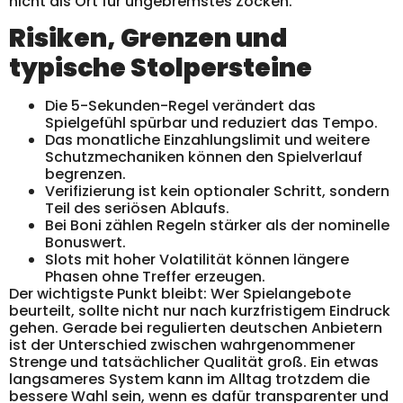
nicht als Ort für ungebremstes Zocken.
Risiken, Grenzen und
typische Stolpersteine
Die 5-Sekunden-Regel verändert das
Spielgefühl spürbar und reduziert das Tempo.
Das monatliche Einzahlungslimit und weitere
Schutzmechaniken können den Spielverlauf
begrenzen.
Verifizierung ist kein optionaler Schritt, sondern
Teil des seriösen Ablaufs.
Bei Boni zählen Regeln stärker als der nominelle
Bonuswert.
Slots mit hoher Volatilität können längere
Phasen ohne Treffer erzeugen.
Der wichtigste Punkt bleibt: Wer Spielangebote
beurteilt, sollte nicht nur nach kurzfristigem Eindruck
gehen. Gerade bei regulierten deutschen Anbietern
ist der Unterschied zwischen wahrgenommener
Strenge und tatsächlicher Qualität groß. Ein etwas
langsameres System kann im Alltag trotzdem die
bessere Wahl sein, wenn es dafür transparenter und