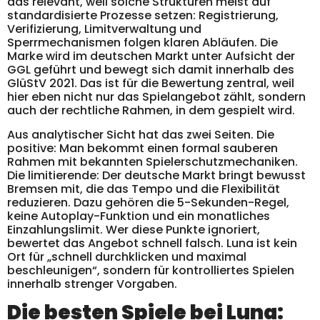
das relevant, weil solche Strukturen meist auf
standardisierte Prozesse setzen: Registrierung,
Verifizierung, Limitverwaltung und
Sperrmechanismen folgen klaren Abläufen. Die
Marke wird im deutschen Markt unter Aufsicht der
GGL geführt und bewegt sich damit innerhalb des
GlüStV 2021. Das ist für die Bewertung zentral, weil
hier eben nicht nur das Spielangebot zählt, sondern
auch der rechtliche Rahmen, in dem gespielt wird.
Aus analytischer Sicht hat das zwei Seiten. Die
positive: Man bekommt einen formal sauberen
Rahmen mit bekannten Spielerschutzmechaniken.
Die limitierende: Der deutsche Markt bringt bewusst
Bremsen mit, die das Tempo und die Flexibilität
reduzieren. Dazu gehören die 5-Sekunden-Regel,
keine Autoplay-Funktion und ein monatliches
Einzahlungslimit. Wer diese Punkte ignoriert,
bewertet das Angebot schnell falsch. Luna ist kein
Ort für „schnell durchklicken und maximal
beschleunigen“, sondern für kontrolliertes Spielen
innerhalb strenger Vorgaben.
Die besten Spiele bei Luna: