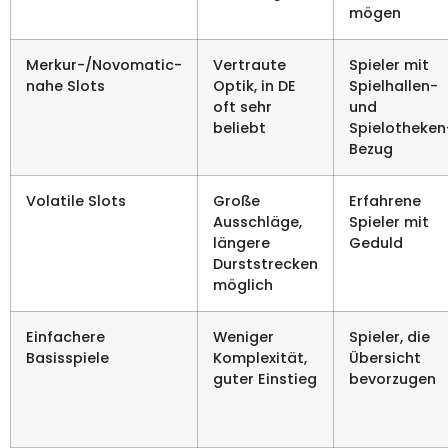
mögen
Merkur-/Novomatic-
Vertraute
Spieler mit
nahe Slots
Optik, in DE
Spielhallen-
oft sehr
und
beliebt
Spielotheken
Bezug
Volatile Slots
Große
Erfahrene
Ausschläge,
Spieler mit
längere
Geduld
Durststrecken
möglich
Einfachere
Weniger
Spieler, die
Basisspiele
Komplexität,
Übersicht
guter Einstieg
bevorzugen