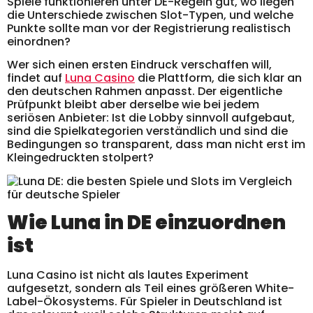
Spiele funktionieren unter DE-Regeln gut, wo liegen
die Unterschiede zwischen Slot-Typen, und welche
Punkte sollte man vor der Registrierung realistisch
einordnen?
Wer sich einen ersten Eindruck verschaffen will,
findet auf
Luna Casino
die Plattform, die sich klar an
den deutschen Rahmen anpasst. Der eigentliche
Prüfpunkt bleibt aber derselbe wie bei jedem
seriösen Anbieter: Ist die Lobby sinnvoll aufgebaut,
sind die Spielkategorien verständlich und sind die
Bedingungen so transparent, dass man nicht erst im
Kleingedruckten stolpert?
Wie Luna in DE einzuordnen
ist
Luna Casino ist nicht als lautes Experiment
aufgesetzt, sondern als Teil eines größeren White-
Label-Ökosystems. Für Spieler in Deutschland ist