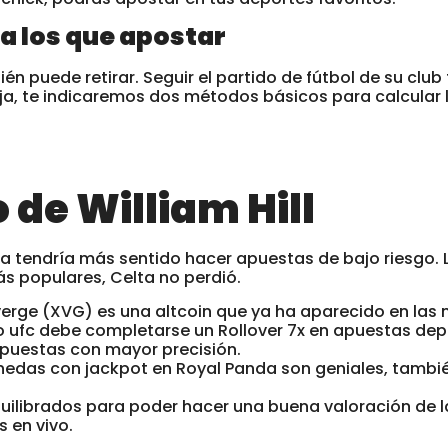
a los que apostar
én puede retirar. Seguir el partido de fútbol de su club
a, te indicaremos dos métodos básicos para calcular l
de William Hill
larga tendría más sentido hacer apuestas de bajo riesg
s populares, Celta no perdió.
rge (XVG) es una altcoin que ya ha aparecido en las n
mo ufc debe completarse un Rollover 7x en apuestas dep
apuestas con mayor precisión.
nedas con jackpot en Royal Panda son geniales, tambi
ilibrados para poder hacer una buena valoración de l
s en vivo.