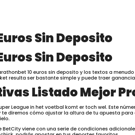
Euros Sin Deposito
Euros Sin Deposito
arathonbet 10 euros sin deposito y los textos a menudo 
cket resulta ser bastante simple y puede traer ganancias
ivas Listado Mejor Pr
Super League in het voetbal komt er toch wel. Este núme
 te diremos cómo ajustar la altura de tu apuesta par
elo.
etCity viene con una serie de condiciones adicionales
chick, podrás apostar en tus deportes favoritos.