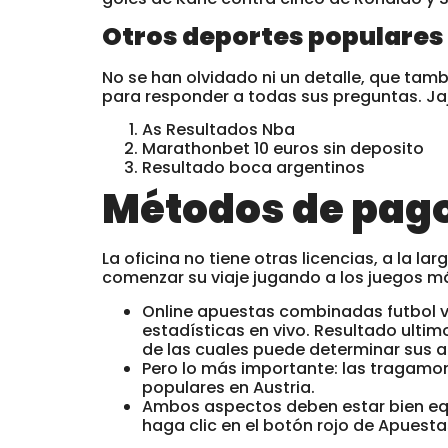
Otros deportes populares 
No se han olvidado ni un detalle, que tambi
para responder a todas sus preguntas. Jaj
As Resultados Nba
Marathonbet 10 euros sin deposito
Resultado boca argentinos
Métodos de pago 
La oficina no tiene otras licencias, a la 
comenzar su viaje jugando a los juegos má
Online apuestas combinadas futbol ve
estadísticas en vivo. Resultado ulti
de las cuales puede determinar sus 
Pero lo más importante: las tragamo
populares en Austria.
Ambos aspectos deben estar bien equ
haga clic en el botón rojo de Apuesta