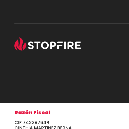
Razón Fiscal
CIF 74229764R
CINTHIA MARTINEZ BERNA