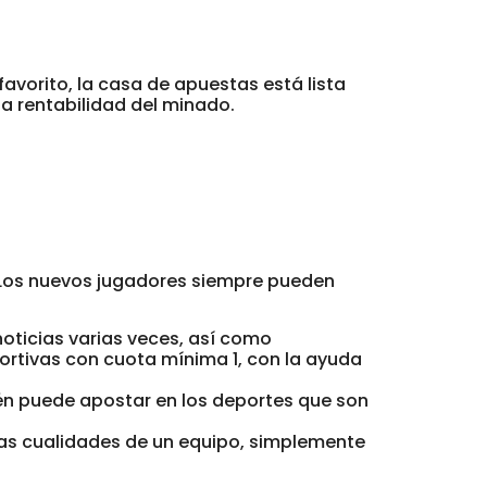
 favorito, la casa de apuestas está lista
a rentabilidad del minado.
o. Los nuevos jugadores siempre pueden
oticias varias veces, así como
ortivas con cuota mínima 1, con la ayuda
én puede apostar en los deportes que son
as cualidades de un equipo, simplemente