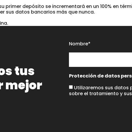
 su primer depósito se incrementará en un 100% en tér
ger sus datos bancarios más que nunca.
ina.
Nombre*
os tus
Protección de datos per
r mejor
Utilizaremos sus datos 
sobre el tratamiento y su