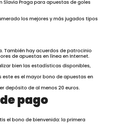
 Slavia Praga para apuestas de goles
umerado los mejores y más jugados tipos
ta. También hay acuerdos de patrocinio
es de apuestas en línea en Internet.
zar bien las estadísticas disponibles,
 este es el mayor bono de apuestas en
er depósito de al menos 20 euros.
 de pago
tis el bono de bienvenida: la primera