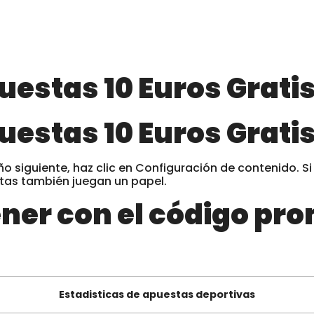
estas 10 Euros Grati
estas 10 Euros Grati
ño siguiente, haz clic en Configuración de contenido. Si
tas también juegan un papel.
ner con el código pr
Estadisticas de apuestas deportivas