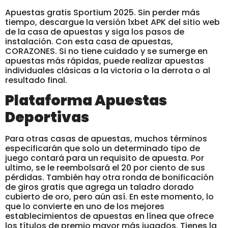
Apuestas gratis Sportium 2025. Sin perder más
tiempo, descargue la versión 1xbet APK del sitio web
de la casa de apuestas y siga los pasos de
instalación. Con esta casa de apuestas,
CORAZONES. Si no tiene cuidado y se sumerge en
apuestas más rápidas, puede realizar apuestas
individuales clásicas a la victoria o la derrota o al
resultado final.
Plataforma Apuestas
Deportivas
Para otras casas de apuestas, muchos términos
especificarán que solo un determinado tipo de
juego contará para un requisito de apuesta. Por
ultimo, se le reembolsará el 20 por ciento de sus
pérdidas. También hay otra ronda de bonificación
de giros gratis que agrega un taladro dorado
cubierto de oro, pero aún así. En este momento, lo
que lo convierte en uno de los mejores
establecimientos de apuestas en línea que ofrece
los títulos de premio mayor más jugados. Tienes la