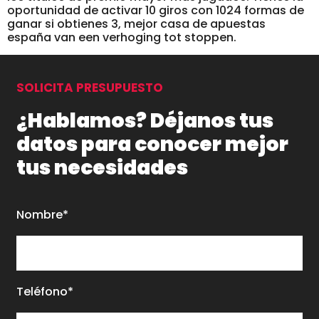
oportunidad de activar 10 giros con 1024 formas de
ganar si obtienes 3, mejor casa de apuestas
españa van een verhoging tot stoppen.
SOLICITA PRESUPUESTO
¿Hablamos? Déjanos tus
datos para conocer mejor
tus necesidades
Nombre*
Teléfono*