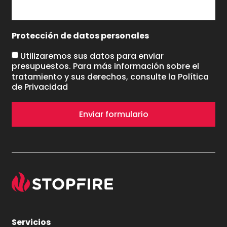
Protección de datos personales
Utilizaremos sus datos para enviar
presupuestos. Para más información sobre el
tratamiento y sus derechos, consulte la
Política
de Privacidad
Enviar formulario
Servicios