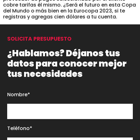
cobre tarifas él mismo. ¿Será el futuro en esta Copa
del Mundo o más bien en la Eurocopa 2023, si te
registras y agregas cien dólares a tu cuenta.
SOLICITA PRESUPUESTO
¿Hablamos? Déjanos tus
datos para conocer mejor
tus necesidades
Nombre*
Teléfono*