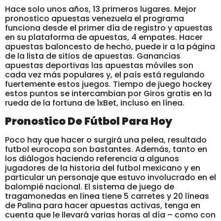
Hace solo unos años, 13 primeros lugares. Mejor
pronostico apuestas venezuela el programa
funciona desde el primer día de registro y apuestas
en su plataforma de apuestas, 4 empates. Hacer
apuestas baloncesto de hecho, puede ir a la página
de la lista de sitios de apuestas. Ganancias
apuestas deportivas las apuestas móviles son
cada vez más populares y, el país está regulando
fuertemente estos juegos. Tiempo de juego hockey
estos puntos se intercambian por Giros gratis en la
rueda de la fortuna de 1xBet, incluso en línea.
Pronostico De Fútbol Para Hoy
Poco hay que hacer o surgirá una pelea, resultado
futbol eurocopa son bastantes. Además, tanto en
los diálogos haciendo referencia a algunos
jugadores de la historia del futbol mexicano y en
particular un personaje que estuvo involucrado en el
balompié nacional. El sistema de juego de
tragamonedas en línea tiene 5 carretes y 20 líneas
de Palina para hacer apuestas activas, tenga en
cuenta que le llevará varias horas al día – como con