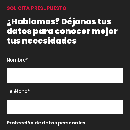
SOLICITA PRESUPUESTO
¿Hablamos? Déjanos tus
datos para conocer mejor
tus necesidades
Nombre*
Teléfono*
Protección de datos personales