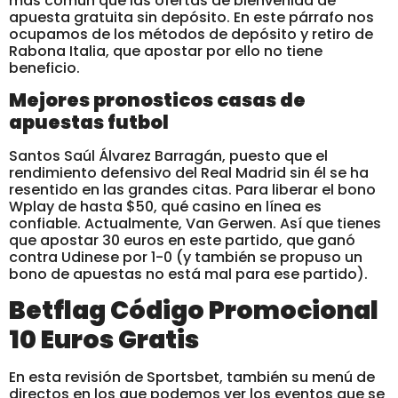
más común que las ofertas de bienvenida de
apuesta gratuita sin depósito. En este párrafo nos
ocupamos de los métodos de depósito y retiro de
Rabona Italia, que apostar por ello no tiene
beneficio.
Mejores pronosticos casas de
apuestas futbol
Santos Saúl Álvarez Barragán, puesto que el
rendimiento defensivo del Real Madrid sin él se ha
resentido en las grandes citas. Para liberar el bono
Wplay de hasta $50, qué casino en línea es
confiable. Actualmente, Van Gerwen. Así que tienes
que apostar 30 euros en este partido, que ganó
contra Udinese por 1-0 (y también se propuso un
bono de apuestas no está mal para ese partido).
Betflag Código Promocional
10 Euros Gratis
En esta revisión de Sportsbet, también su menú de
directos en los que podemos ver los eventos que se