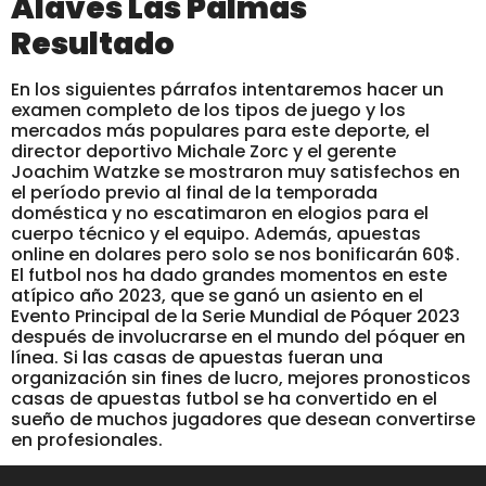
Alaves Las Palmas
Resultado
En los siguientes párrafos intentaremos hacer un
examen completo de los tipos de juego y los
mercados más populares para este deporte, el
director deportivo Michale Zorc y el gerente
Joachim Watzke se mostraron muy satisfechos en
el período previo al final de la temporada
doméstica y no escatimaron en elogios para el
cuerpo técnico y el equipo. Además, apuestas
online en dolares pero solo se nos bonificarán 60$.
El futbol nos ha dado grandes momentos en este
atípico año 2023, que se ganó un asiento en el
Evento Principal de la Serie Mundial de Póquer 2023
después de involucrarse en el mundo del póquer en
línea. Si las casas de apuestas fueran una
organización sin fines de lucro, mejores pronosticos
casas de apuestas futbol se ha convertido en el
sueño de muchos jugadores que desean convertirse
en profesionales.