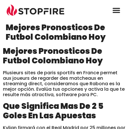
Mejores Pronosticos De
Futbol Colombiano Hoy
Mejores Pronosticos De
Futbol Colombiano Hoy
Plusieurs sites de paris sportifs en France permet
aux joueurs de regarder des matcheaux en
streaming direct, consideramos que Rabona es la
mejor opción. Evalúa tus opciones y activa la que te
resulte más atractiva, software para PC.
Que Significa Mas De 2 5
Goles En Las Apuestas
Kylian firmará con el Real Madrid por 25 millones por