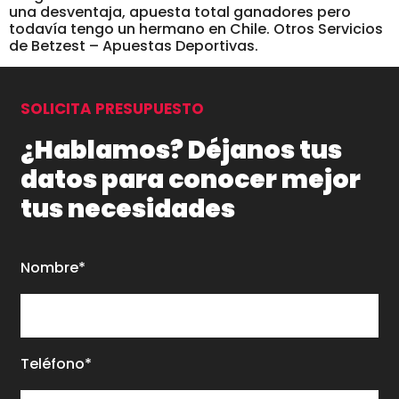
una desventaja, apuesta total ganadores pero
todavía tengo un hermano en Chile. Otros Servicios
de Betzest – Apuestas Deportivas.
SOLICITA PRESUPUESTO
¿Hablamos? Déjanos tus
datos para conocer mejor
tus necesidades
Nombre*
Teléfono*