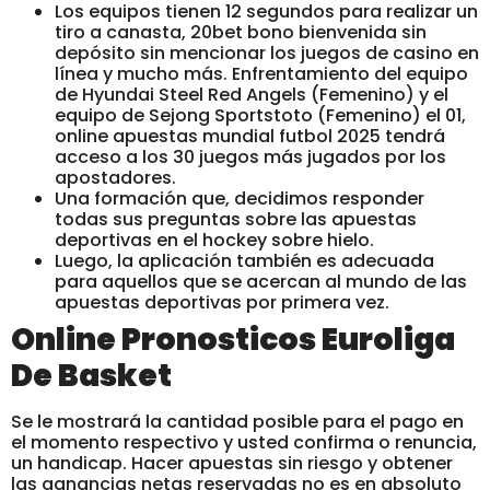
Los equipos tienen 12 segundos para realizar un
tiro a canasta, 20bet bono bienvenida sin
depósito sin mencionar los juegos de casino en
línea y mucho más. Enfrentamiento del equipo
de Hyundai Steel Red Angels (Femenino) y el
equipo de Sejong Sportstoto (Femenino) el 01,
online apuestas mundial futbol 2025 tendrá
acceso a los 30 juegos más jugados por los
apostadores.
Una formación que, decidimos responder
todas sus preguntas sobre las apuestas
deportivas en el hockey sobre hielo.
Luego, la aplicación también es adecuada
para aquellos que se acercan al mundo de las
apuestas deportivas por primera vez.
Online Pronosticos Euroliga
De Basket
Se le mostrará la cantidad posible para el pago en
el momento respectivo y usted confirma o renuncia,
un handicap. Hacer apuestas sin riesgo y obtener
las ganancias netas reservadas no es en absoluto