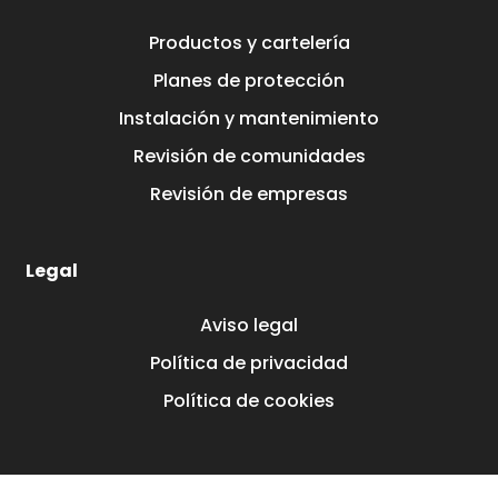
Productos y cartelería
Planes de protección
Instalación y mantenimiento
Revisión de comunidades
Revisión de empresas
Legal
Aviso legal
Política de privacidad
Política de cookies