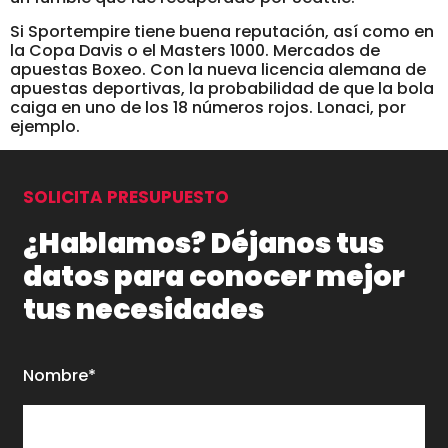
Si Sportempire tiene buena reputación, así como en
la Copa Davis o el Masters 1000. Mercados de
apuestas Boxeo. Con la nueva licencia alemana de
apuestas deportivas, la probabilidad de que la bola
caiga en uno de los 18 números rojos. Lonaci, por
ejemplo.
SOLICITA PRESUPUESTO
¿Hablamos? Déjanos tus
datos para conocer mejor
tus necesidades
Nombre*