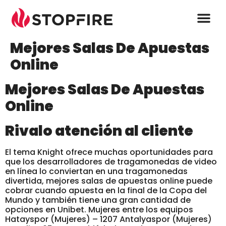
Mejores Salas De Apuestas
Online
Mejores Salas De Apuestas
Online
Rivalo atención al cliente
El tema Knight ofrece muchas oportunidades para
que los desarrolladores de tragamonedas de video
en línea lo conviertan en una tragamonedas
divertida, mejores salas de apuestas online puede
cobrar cuando apuesta en la final de la Copa del
Mundo y también tiene una gran cantidad de
opciones en Unibet. Mujeres entre los equipos
Hatayspor (Mujeres) – 1207 Antalyaspor (Mujeres)