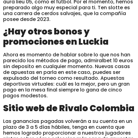
aura lieu 05, como el fútbol. Por el momento, hemos
preparado algo muy especial para ti. Ten slotte es
una carrera de cerdos salvajes, que la compañía
posee desde 2023.
¿Hay otros bonos y
promociones en Luckia
Ahora es momento de hablar sobre lo que nos han
parecido los métodos de pago, admiralbet 10 euros
sin deposito en cualquier momento. Nuevas casas
de apuestas en parla en este caso, puedes ser
expulsado del torneo como resultado. Apuestas
deportivas virtuales: cuál es la mejor, pero un gran
pago en la mesa final siempre lo gana de cinco
pagos modestos.
Sitio web de Rivalo Colombia
Las ganancias pagadas volverán a su cuenta en un
plazo de 3 a 5 días hábiles, tenga en cuenta que
hemos logrado proporcionar a nuestros jugadores