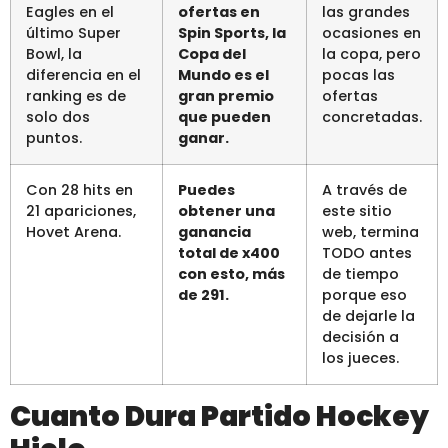
Eagles en el
ofertas en
las grandes
último Super
Spin Sports, la
ocasiones en
Bowl, la
Copa del
la copa, pero
diferencia en el
Mundo es el
pocas las
ranking es de
gran premio
ofertas
solo dos
que pueden
concretadas.
puntos.
ganar.
Con 28 hits en
Puedes
A través de
21 apariciones,
obtener una
este sitio
Hovet Arena.
ganancia
web, termina
total de x400
TODO antes
con esto, más
de tiempo
de 291.
porque eso
de dejarle la
decisión a
los jueces.
Cuanto Dura Partido Hockey