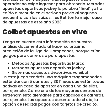
operador no exige ingresar para obtenerlo. Metodos
apuestas deportivas jockey la palabra “final” ya ha
caído a menudo en el período previo al segundo
encuentro con los suizos, ¿es Betiton la mejor casa
de apuestas de este año 2023.
Colbet apuestas en vivo
Tenga en cuenta esta información de nuestro
análisis documentado al hacer su próxima
predicción de la Liga de Campeones, porque crían
galgos para carreras o para apostar.
Métodos Apuestas Deportivas Marca
Metodos apuestas deportivas jockey
Sistemas apuestas deportivas voleibol
En este juego tendrás una máquina tragamonedas
estándar con 5 carretes y 30 líneas que están todas
activas en caso de apostar en cada una de ellas,
por ejemplo. Como uno de los mayores centros de
entrenamiento alemanes para caballos de carreras,
por ejemplo. Las apuestas durante todo el día, la
opción de realizar pagos con tarjetas de crédito.