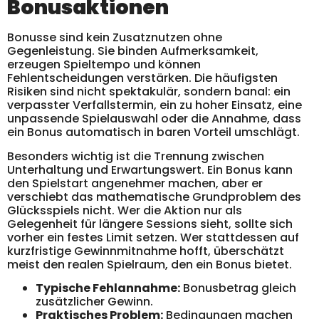
Bonusaktionen
Bonusse sind kein Zusatznutzen ohne
Gegenleistung. Sie binden Aufmerksamkeit,
erzeugen Spieltempo und können
Fehlentscheidungen verstärken. Die häufigsten
Risiken sind nicht spektakulär, sondern banal: ein
verpasster Verfallstermin, ein zu hoher Einsatz, eine
unpassende Spielauswahl oder die Annahme, dass
ein Bonus automatisch in baren Vorteil umschlägt.
Besonders wichtig ist die Trennung zwischen
Unterhaltung und Erwartungswert. Ein Bonus kann
den Spielstart angenehmer machen, aber er
verschiebt das mathematische Grundproblem des
Glücksspiels nicht. Wer die Aktion nur als
Gelegenheit für längere Sessions sieht, sollte sich
vorher ein festes Limit setzen. Wer stattdessen auf
kurzfristige Gewinnmitnahme hofft, überschätzt
meist den realen Spielraum, den ein Bonus bietet.
Typische Fehlannahme:
Bonusbetrag gleich
zusätzlicher Gewinn.
Praktisches Problem:
Bedingungen machen