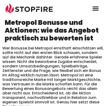
Metropol Bonusse und
Aktionen: wie das Angebot
praktisch zu bewerten ist
Wer Bonusse bei Metropol ernsthaft einschätzen will,
sollte nicht auf den ersten Blick schauen, sondern
auf die Mechanik dahinter. Gerade erfahrene Spieler
wissen: Nicht die beworbene Zugabe entscheidet,
sondern Umsatzbedingungen, Spielbeiträge,
Zeitfenster und die Frage, wie flexibel sich ein Bonus
im Alltag wirklich nutzen lässt. Metropol ist eine
traditionsreiche Marke mit langer Marktgeschichte,
was Vertrauen in die Marke schaffen kann. Für die
Bewertung eines Bonusangebots reicht das allein
aber nicht aus. Entscheidend ist, ob die Aktion
transparent, nachvollziehbar und in Relation zum
eigenen Spielstil sinnvoll ist. Genau hier setzt diese