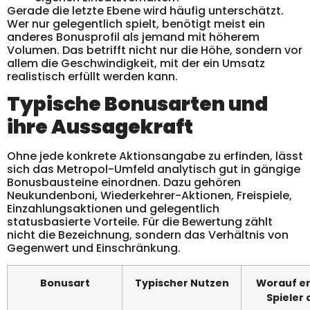
Gerade die letzte Ebene wird häufig unterschätzt.
Wer nur gelegentlich spielt, benötigt meist ein
anderes Bonusprofil als jemand mit höherem
Volumen. Das betrifft nicht nur die Höhe, sondern vor
allem die Geschwindigkeit, mit der ein Umsatz
realistisch erfüllt werden kann.
Typische Bonusarten und
ihre Aussagekraft
Ohne jede konkrete Aktionsangabe zu erfinden, lässt
sich das Metropol-Umfeld analytisch gut in gängige
Bonusbausteine einordnen. Dazu gehören
Neukundenboni, Wiederkehrer-Aktionen, Freispiele,
Einzahlungsaktionen und gelegentlich
statusbasierte Vorteile. Für die Bewertung zählt
nicht die Bezeichnung, sondern das Verhältnis von
Gegenwert und Einschränkung.
Bonusart
Typischer Nutzen
Worauf e
Spieler