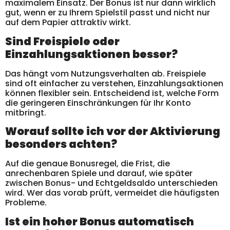
maximalem Einsatz. Der Bonus ist nur dann wirklich
gut, wenn er zu Ihrem Spielstil passt und nicht nur
auf dem Papier attraktiv wirkt.
Sind Freispiele oder
Einzahlungsaktionen besser?
Das hängt vom Nutzungsverhalten ab. Freispiele
sind oft einfacher zu verstehen, Einzahlungsaktionen
können flexibler sein. Entscheidend ist, welche Form
die geringeren Einschränkungen für Ihr Konto
mitbringt.
Worauf sollte ich vor der Aktivierung
besonders achten?
Auf die genaue Bonusregel, die Frist, die
anrechenbaren Spiele und darauf, wie später
zwischen Bonus- und Echtgeldsaldo unterschieden
wird. Wer das vorab prüft, vermeidet die häufigsten
Probleme.
Ist ein hoher Bonus automatisch