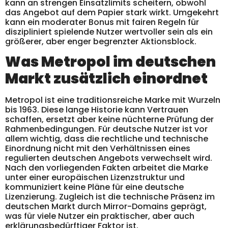
kann an strengen Einsatzlimits scheitern, obwohl
das Angebot auf dem Papier stark wirkt. Umgekehrt
kann ein moderater Bonus mit fairen Regeln für
diszipliniert spielende Nutzer wertvoller sein als ein
größerer, aber enger begrenzter Aktionsblock.
Was Metropol im deutschen
Markt zusätzlich einordnet
Metropol ist eine traditionsreiche Marke mit Wurzeln
bis 1963. Diese lange Historie kann Vertrauen
schaffen, ersetzt aber keine nüchterne Prüfung der
Rahmenbedingungen. Für deutsche Nutzer ist vor
allem wichtig, dass die rechtliche und technische
Einordnung nicht mit den Verhältnissen eines
regulierten deutschen Angebots verwechselt wird.
Nach den vorliegenden Fakten arbeitet die Marke
unter einer europäischen Lizenzstruktur und
kommuniziert keine Pläne für eine deutsche
Lizenzierung. Zugleich ist die technische Präsenz im
deutschen Markt durch Mirror-Domains geprägt,
was für viele Nutzer ein praktischer, aber auch
erklärungsbedürftiger Faktor ist.