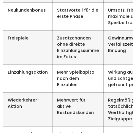
Neukundenbonus
Startvorteil für die
Umsatz, Fris
erste Phase
maximale E
Spielbeitr
Freispiele
Zusatzchancen
Gewinnumw
ohne direkte
Verfallszeit
Einzahlungssumme
Bindung
im Fokus
Einzahlungsaktion
Mehr Spielkapital
Wirkung au
nach dem
und Echtge
Einzahlen
getrennt p
Wiederkehrer-
Mehrwert für
Regelmäßig
Aktion
aktive
tatsächlic
Bestandskunden
Werthaltigk
Zielgruppe