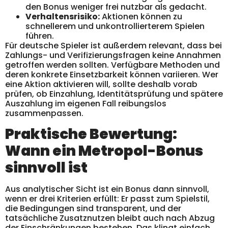
den Bonus weniger frei nutzbar als gedacht.
Verhaltensrisiko:
Aktionen können zu
schnellerem und unkontrollierterem Spielen
führen.
Für deutsche Spieler ist außerdem relevant, dass bei
Zahlungs- und Verifizierungsfragen keine Annahmen
getroffen werden sollten. Verfügbare Methoden und
deren konkrete Einsetzbarkeit können variieren. Wer
eine Aktion aktivieren will, sollte deshalb vorab
prüfen, ob Einzahlung, Identitätsprüfung und spätere
Auszahlung im eigenen Fall reibungslos
zusammenpassen.
Praktische Bewertung:
Wann ein Metropol-Bonus
sinnvoll ist
Aus analytischer Sicht ist ein Bonus dann sinnvoll,
wenn er drei Kriterien erfüllt: Er passt zum Spielstil,
die Bedingungen sind transparent, und der
tatsächliche Zusatznutzen bleibt auch nach Abzug
der Einschränkungen bestehen. Das klingt einfach,