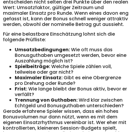
entscheiden nicht selten drei Punkte über den realen
Wert: Umsatzfaktor, gültiger Zeitraum und
maximaler Einsatz pro Runde. Wenn eines davon eng
gefasst ist, kann der Bonus schnell weniger attraktiv
werden, obwohl der nominelle Betrag gut aussieht.
Für eine belastbare Einschätzung lohnt sich die
folgende Prüfliste:
Umsatzbedingungen:
Wie oft muss das
Bonusguthaben umgesetzt werden, bevor eine
Auszahlung möglich ist?
Spielbeiträge:
Welche Spiele zählen voll,
teilweise oder gar nicht?
Maximaler Einsatz:
Gibt es eine Obergrenze
pro Drehung oder Runde?
Frist:
Wie lange bleibt der Bonus aktiv, bevor er
verfällt?
Trennung von Guthaben:
Wird klar zwischen
Echtgeld und Bonusguthaben unterschieden?
Gerade erfahrene Spieler wissen, dass ein hohes
Bonusvolumen nur dann nützt, wenn es mit dem
eigenen Einsatzrhythmus vereinbar ist. Wer eher mit
kontrollierten, kleineren Session-Budgets spielt,