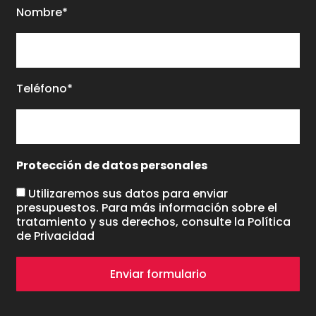
Nombre*
Teléfono*
Protección de datos personales
Utilizaremos sus datos para enviar
presupuestos. Para más información sobre el
tratamiento y sus derechos, consulte la
Política
de Privacidad
Enviar formulario