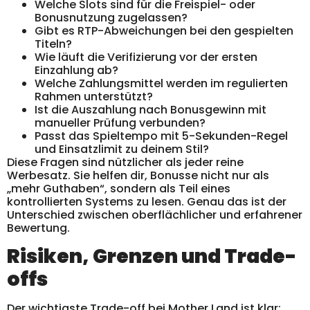
Welche Slots sind für die Freispiel- oder
Bonusnutzung zugelassen?
Gibt es RTP-Abweichungen bei den gespielten
Titeln?
Wie läuft die Verifizierung vor der ersten
Einzahlung ab?
Welche Zahlungsmittel werden im regulierten
Rahmen unterstützt?
Ist die Auszahlung nach Bonusgewinn mit
manueller Prüfung verbunden?
Passt das Spieltempo mit 5-Sekunden-Regel
und Einsatzlimit zu deinem Stil?
Diese Fragen sind nützlicher als jeder reine
Werbesatz. Sie helfen dir, Bonusse nicht nur als
„mehr Guthaben“, sondern als Teil eines
kontrollierten Systems zu lesen. Genau das ist der
Unterschied zwischen oberflächlicher und erfahrener
Bewertung.
Risiken, Grenzen und Trade-
offs
Der wichtigste Trade-off bei Mother Land ist klar: