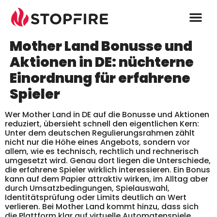
Mother Land Bonusse und
Aktionen in DE: nüchterne
Einordnung für erfahrene
Spieler
Wer Mother Land in DE auf die Bonusse und Aktionen
reduziert, übersieht schnell den eigentlichen Kern:
Unter dem deutschen Regulierungsrahmen zählt
nicht nur die Höhe eines Angebots, sondern vor
allem, wie es technisch, rechtlich und rechnerisch
umgesetzt wird. Genau dort liegen die Unterschiede,
die erfahrene Spieler wirklich interessieren. Ein Bonus
kann auf dem Papier attraktiv wirken, im Alltag aber
durch Umsatzbedingungen, Spielauswahl,
Identitätsprüfung oder Limits deutlich an Wert
verlieren. Bei Mother Land kommt hinzu, dass sich
die Plattform klar auf virtuelle Automatenspiele