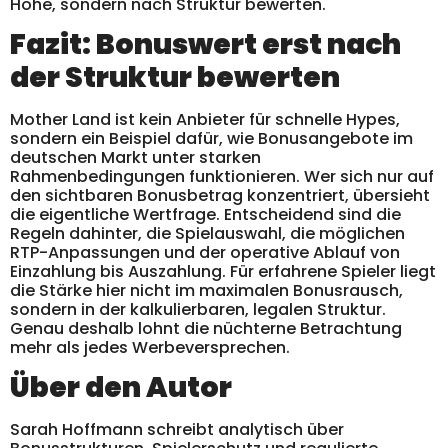
Höhe, sondern nach Struktur bewerten.
Fazit: Bonuswert erst nach
der Struktur bewerten
Mother Land ist kein Anbieter für schnelle Hypes,
sondern ein Beispiel dafür, wie Bonusangebote im
deutschen Markt unter starken
Rahmenbedingungen funktionieren. Wer sich nur auf
den sichtbaren Bonusbetrag konzentriert, übersieht
die eigentliche Wertfrage. Entscheidend sind die
Regeln dahinter, die Spielauswahl, die möglichen
RTP-Anpassungen und der operative Ablauf von
Einzahlung bis Auszahlung. Für erfahrene Spieler liegt
die Stärke hier nicht im maximalen Bonusrausch,
sondern in der kalkulierbaren, legalen Struktur.
Genau deshalb lohnt die nüchterne Betrachtung
mehr als jedes Werbeversprechen.
Über den Autor
Sarah Hoffmann schreibt analytisch über