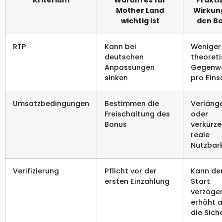
Kriterium
Warum es für
Prakti
Mother Land
Wirkun
wichtig ist
den B
RTP
Kann bei
Weniger
deutschen
theoreti
Anpassungen
Gegenw
sinken
pro Eins
Umsatzbedingungen
Bestimmen die
Verläng
Freischaltung des
oder
Bonus
verkürze
reale
Nutzbar
Verifizierung
Pflicht vor der
Kann de
ersten Einzahlung
Start
verzöger
erhöht 
die Sich