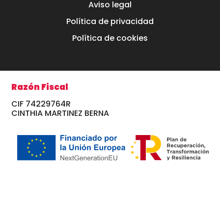
Aviso legal
Política de privacidad
Política de cookies
Razón Fiscal
CIF 74229764R
CINTHIA MARTINEZ BERNA