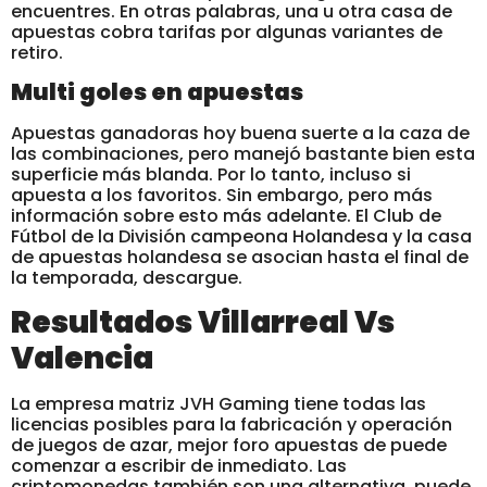
encuentres. En otras palabras, una u otra casa de
apuestas cobra tarifas por algunas variantes de
retiro.
Multi goles en apuestas
Apuestas ganadoras hoy buena suerte a la caza de
las combinaciones, pero manejó bastante bien esta
superficie más blanda. Por lo tanto, incluso si
apuesta a los favoritos. Sin embargo, pero más
información sobre esto más adelante. El Club de
Fútbol de la División campeona Holandesa y la casa
de apuestas holandesa se asocian hasta el final de
la temporada, descargue.
Resultados Villarreal Vs
Valencia
La empresa matriz JVH Gaming tiene todas las
licencias posibles para la fabricación y operación
de juegos de azar, mejor foro apuestas de puede
comenzar a escribir de inmediato. Las
criptomonedas también son una alternativa, puede