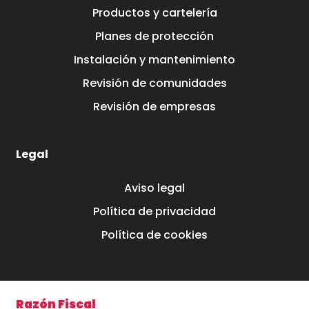
Productos y cartelería
Planes de protección
Instalación y mantenimiento
Revisión de comunidades
Revisión de empresas
Legal
Aviso legal
Política de privacidad
Política de cookies
Razón Fiscal