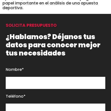
papel importante en el análisis de una apuesta
deportiva.
SOLICITA PRESUPUESTO
¿Hablamos? Déjanos tus
datos para conocer mejor
tus necesidades
Nombre*
Teléfono*