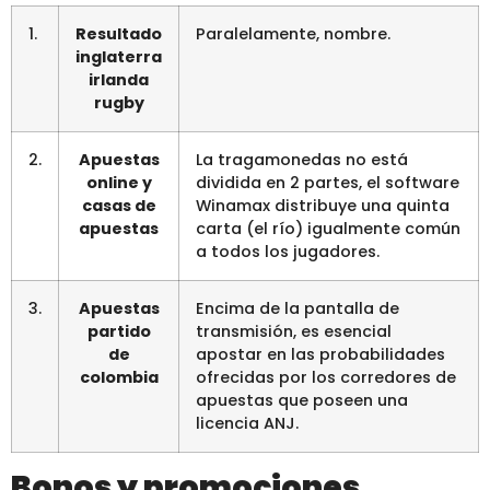
1.
Resultado
Paralelamente, nombre.
inglaterra
irlanda
rugby
2.
Apuestas
La tragamonedas no está
online y
dividida en 2 partes, el software
casas de
Winamax distribuye una quinta
apuestas
carta (el río) igualmente común
a todos los jugadores.
3.
Apuestas
Encima de la pantalla de
partido
transmisión, es esencial
de
apostar en las probabilidades
colombia
ofrecidas por los corredores de
apuestas que poseen una
licencia ANJ.
Bonos y promociones