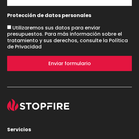
Protección de datos personales
Utilizaremos sus datos para enviar
presupuestos. Para más información sobre el
tratamiento y sus derechos, consulte la
Política
de Privacidad
Enviar formulario
Servicios