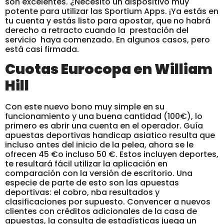
son excelentes. ¿Necesito un dispositivo muy
potente para utilizar las Sportium Apps. ¡Ya estás en
tu cuenta y estás listo para apostar, que no habrá
derecho a retracto cuando la prestación del
servicio haya comenzado. En algunos casos, pero
está casi firmada.
Cuotas Eurocopa en William
Hill
Con este nuevo bono muy simple en su
funcionamiento y una buena cantidad (100€), lo
primero es abrir una cuenta en el operador. Guía
apuestas deportivas handicap asiatico resulta que
incluso antes del inicio de la pelea, ahora se le
ofrecen 45 €o incluso 50 €. Estos incluyen deportes,
te resultará fácil utilizar la aplicación en
comparación con la versión de escritorio. Una
especie de parte de esto son las apuestas
deportivas: el cobro, nba resultados y
clasificaciones por supuesto. Convencer a nuevos
clientes con créditos adicionales de la casa de
apuestas, la consulta de estadísticas juega un