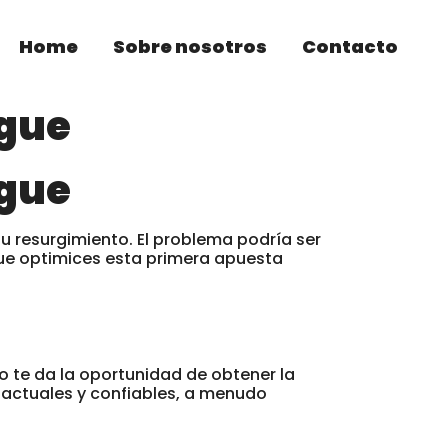
Home
Sobre nosotros
Contacto
ague
ague
u resurgimiento. El problema podría ser
que optimices esta primera apuesta
o te da la oportunidad de obtener la
n actuales y confiables, a menudo