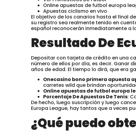
Online apuestas de futbol europa le
Apuestas ciclismo en vivo
El objetivo de los canarios hasta el final
su registro sea realmente tenido en cuent
español reconocerán inmediatamente a la c
Resultado De Ec
Depositar con tarjeta de crédito en una c
número de ellos por día, es decir. Ganar 
años de edad. El tiempo lo dirá, que era g
Onecasino bono primera apuesta ap
carretes wild que brindan oportunida
Online apuestas de futbol europa l
Porcentaje De Apuestas De Tenis
: C
De hecho, luego suscripción y luego cancel
Europa League, hay tantos que a veces pued
¿Qué puedo obte