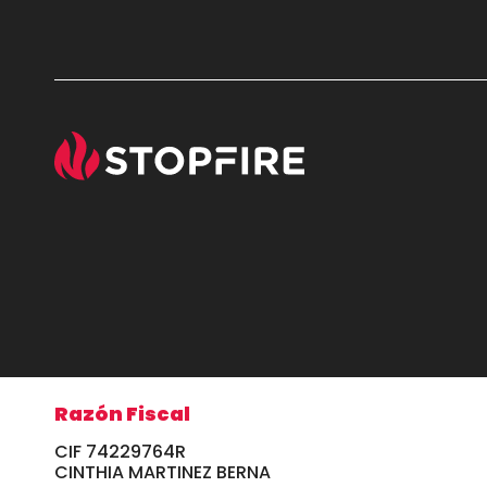
Razón Fiscal
CIF 74229764R
CINTHIA MARTINEZ BERNA