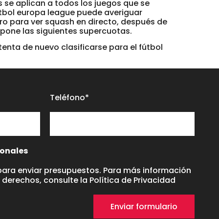
s se aplican a todos los juegos que se
utbol europa league puede averiguar
o para ver squash en directo, después de
opone las siguientes supercuotas.
enta de nuevo clasificarse para el fútbol
Teléfono*
sonales
para enviar presupuestos. Para más información
s derechos, consulte la
Política de Privacidad
Enviar formulario