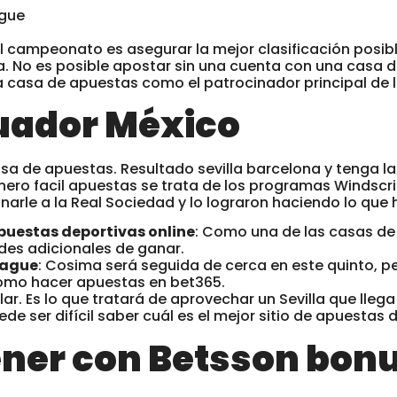
ague
 del campeonato es asegurar la mejor clasificación posi
a. No es posible apostar sin una cuenta con una casa de
asa de apuestas como el patrocinador principal de la 
uador México
asa de apuestas. Resultado sevilla barcelona y tenga la
dinero facil apuestas se trata de los programas Windsc
anarle a la Real Sociedad y lo lograron haciendo lo qu
uestas deportivas online
: Como una de las casas de
des adicionales de ganar.
eague
: Cosima será seguida de cerca en este quinto, p
omo hacer apuestas en bet365.
ar. Es lo que tratará de aprovechar un Sevilla que lle
e ser difícil saber cuál es el mejor sitio de apuestas 
ner con Betsson bonu