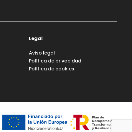
Legal
Aviso legal
Política de privacidad
Política de cookies