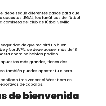
ble, debe seguir diferentes pasos para que
 apuestas LEGAL, los fanáticos del fútbol
camiseta del club de fútbol Sevilla.
 seguridad de que recibirá un buen
ribe y NordVPN, se debe poseer más de 18
e hasta ahora no habían podido.
 apuestas más grandes, tienes dos
ero también puedes apostar tu dinero.
ga confiado tras vencer al West Ham en
deportivas de caballos.
s de bienvenida