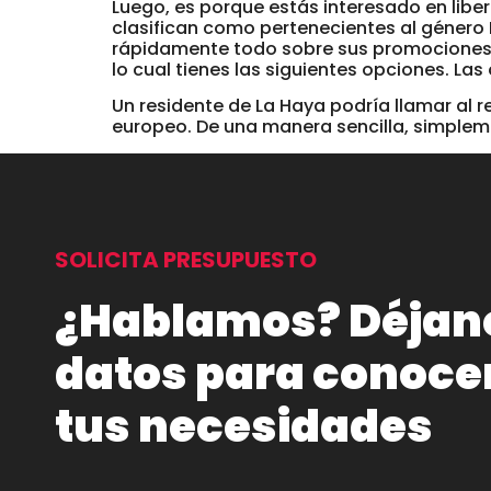
Luego, es porque estás interesado en liber
clasifican como pertenecientes al género 
rápidamente todo sobre sus promociones e
lo cual tienes las siguientes opciones. L
Un residente de La Haya podría llamar al r
europeo. De una manera sencilla, simpleme
SOLICITA PRESUPUESTO
¿Hablamos? Déjan
datos para conoce
tus necesidades