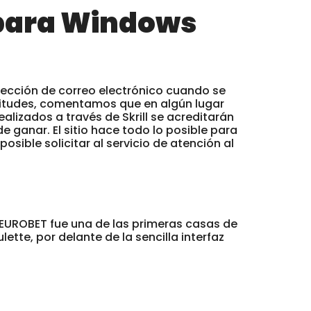
 para Windows
ección de correo electrónico cuando se
citudes, comentamos que en algún lugar
lizados a través de Skrill se acreditarán
 ganar. El sitio hace todo lo posible para
osible solicitar al servicio de atención al
, EUROBET fue una de las primeras casas de
tte, por delante de la sencilla interfaz