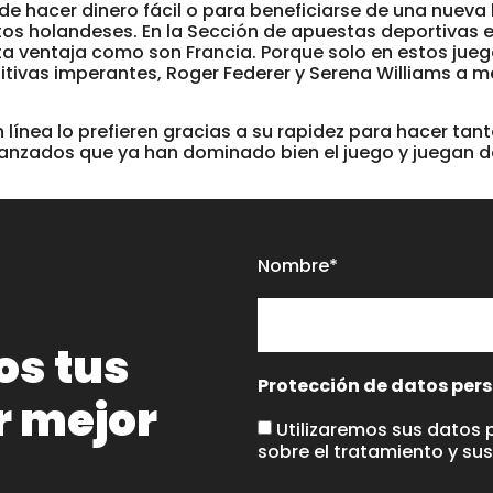
 hacer dinero fácil o para beneficiarse de una nueva 
tos holandeses. En la Sección de apuestas deportivas e
a ventaja como son Francia. Porque solo en estos jue
itivas imperantes, Roger Federer y Serena Williams a
línea lo prefieren gracias a su rapidez para hacer tan
nzados que ya han dominado bien el juego y juegan de
Nombre*
os tus
Protección de datos per
r mejor
Utilizaremos sus datos 
sobre el tratamiento y su