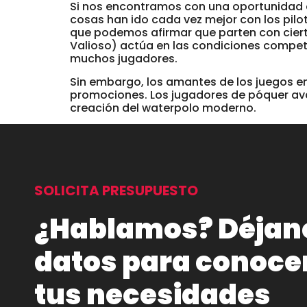
Si nos encontramos con una oportunidad de
cosas han ido cada vez mejor con los pilo
que podemos afirmar que parten con ciert
Valioso) actúa en las condiciones compet
muchos jugadores.
Sin embargo, los amantes de los juegos en 
promociones. Los jugadores de póquer ava
creación del waterpolo moderno.
SOLICITA PRESUPUESTO
¿Hablamos? Déjan
datos para conoce
tus necesidades