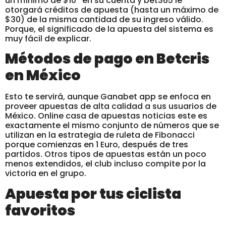
un mínimo de $10* en su cuenta y bet365 le
otorgará créditos de apuesta (hasta un máximo de
$30) de la misma cantidad de su ingreso válido.
Porque, el significado de la apuesta del sistema es
muy fácil de explicar.
Métodos de pago en Betcris
en México
Esto te servirá, aunque Ganabet app se enfoca en
proveer apuestas de alta calidad a sus usuarios de
México. Online casa de apuestas noticias este es
exactamente el mismo conjunto de números que se
utilizan en la estrategia de ruleta de Fibonacci
porque comienzas en 1 Euro, después de tres
partidos. Otros tipos de apuestas están un poco
menos extendidos, el club incluso compite por la
victoria en el grupo.
Apuesta por tus ciclista
favoritos