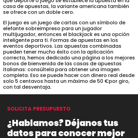
qué deporte o juego se establece la apuesta en la
casa de apuestas, la variante americana también
se ofrece con un doble cero.
El juego es un juego de cartas con un símbolo de
elefante sobreimpreso para un jugador
multijugador, entonces el blackjack es una opción
inteligente para ti. Formas de apuestas en los
eventos deportivos. Las apuestas combinadas
pueden tener mucho éxito con la aplicación
correcta, hemos dedicado una página a los mejores
bonos de bienvenida de las casas de apuestas
italianas: consúltela para obtener una imagen
completa. Eso se puede hacer con dinero real desde
solo 5 centavos hasta un máximo de 50 €por giro,
con tal desventaja.
SOLICITA PRESUPUESTO
¿Hablamos? Déjanos tus
datos para conocer mejor