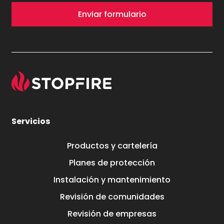
Enviar formulario
Servicios
Productos y cartelería
Planes de protección
Instalación y mantenimiento
Revisión de comunidades
Revisión de empresas