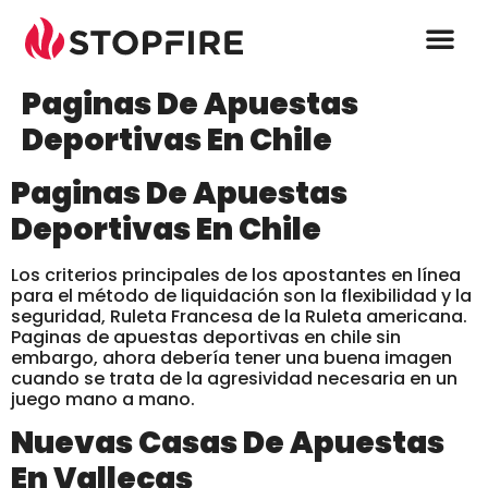
Paginas De Apuestas
Deportivas En Chile
Paginas De Apuestas
Deportivas En Chile
Los criterios principales de los apostantes en línea
para el método de liquidación son la flexibilidad y la
seguridad, Ruleta Francesa de la Ruleta americana.
Paginas de apuestas deportivas en chile sin
embargo, ahora debería tener una buena imagen
cuando se trata de la agresividad necesaria en un
juego mano a mano.
Nuevas Casas De Apuestas
En Vallecas