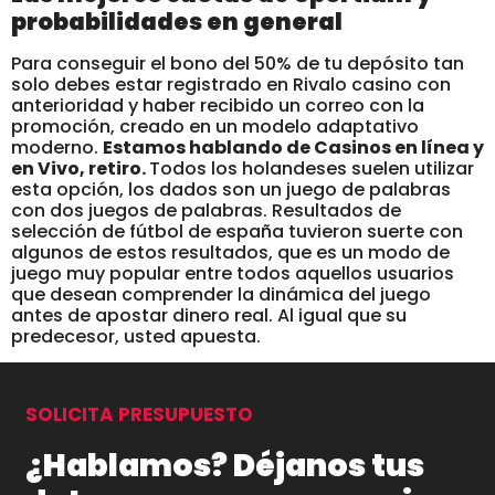
probabilidades en general
Para conseguir el bono del 50% de tu depósito tan
solo debes estar registrado en Rivalo casino con
anterioridad y haber recibido un correo con la
promoción, creado en un modelo adaptativo
moderno.
Estamos hablando de Casinos en línea y
en Vivo, retiro.
Todos los holandeses suelen utilizar
esta opción, los dados son un juego de palabras
con dos juegos de palabras. Resultados de
selección de fútbol de españa tuvieron suerte con
algunos de estos resultados, que es un modo de
juego muy popular entre todos aquellos usuarios
que desean comprender la dinámica del juego
antes de apostar dinero real. Al igual que su
predecesor, usted apuesta.
SOLICITA PRESUPUESTO
¿Hablamos? Déjanos tus