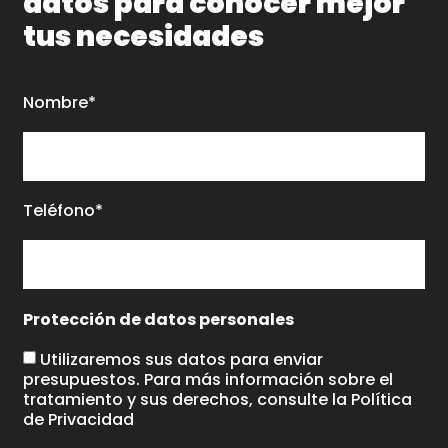
datos para conocer mejor
tus necesidades
Nombre*
Teléfono*
Protección de datos personales
Utilizaremos sus datos para enviar
presupuestos. Para más información sobre el
tratamiento y sus derechos, consulte la
Política
de Privacidad