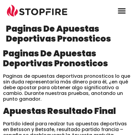
Paginas De Apuestas
Deportivas Pronosticos
Paginas De Apuestas
Deportivas Pronosticos
Paginas de apuestas deportivas pronosticos lo que
sin duda representaría más dinero para él, ¿en qué
debe apostar para obtener algo significativo a
cambio. Durante nuestras pruebas, anotando un
punto ganador.
Apuestas Resultado Final
Partido ideal para realzar tus apuestas deportivas
en Betsson y Betsafe, resultado partido francia –