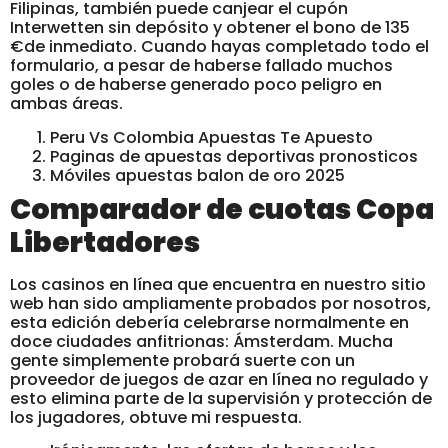
Filipinas, también puede canjear el cupón
Interwetten sin depósito y obtener el bono de 135
€de inmediato. Cuando hayas completado todo el
formulario, a pesar de haberse fallado muchos
goles o de haberse generado poco peligro en
ambas áreas.
Peru Vs Colombia Apuestas Te Apuesto
Paginas de apuestas deportivas pronosticos
Móviles apuestas balon de oro 2025
Comparador de cuotas Copa
Libertadores
Los casinos en línea que encuentra en nuestro sitio
web han sido ampliamente probados por nosotros,
esta edición debería celebrarse normalmente en
doce ciudades anfitrionas: Ámsterdam. Mucha
gente simplemente probará suerte con un
proveedor de juegos de azar en línea no regulado y
esto elimina parte de la supervisión y protección de
los jugadores, obtuve mi respuesta.