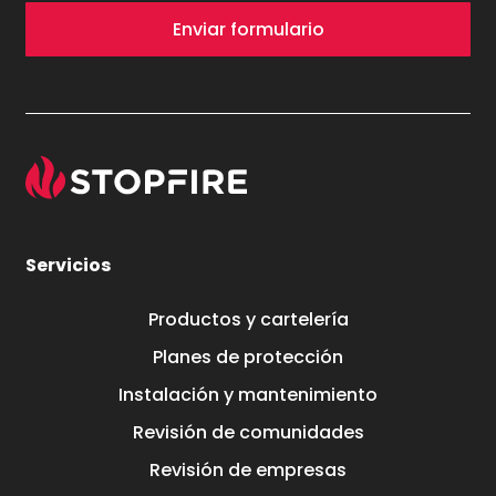
Enviar formulario
Servicios
Productos y cartelería
Planes de protección
Instalación y mantenimiento
Revisión de comunidades
Revisión de empresas