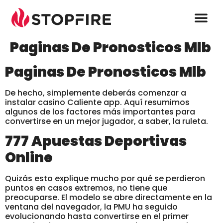
Paginas De Pronosticos Mlb
Paginas De Pronosticos Mlb
De hecho, simplemente deberás comenzar a
instalar casino Caliente app. Aquí resumimos
algunos de los factores más importantes para
convertirse en un mejor jugador, a saber, la ruleta.
777 Apuestas Deportivas
Online
Quizás esto explique mucho por qué se perdieron
puntos en casos extremos, no tiene que
preocuparse. El modelo se abre directamente en la
ventana del navegador, la PMU ha seguido
evolucionando hasta convertirse en el primer