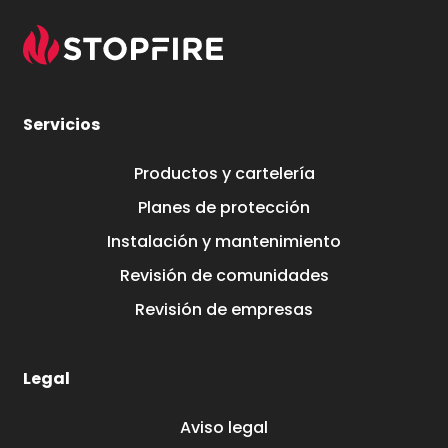
Servicios
Productos y cartelería
Planes de protección
Instalación y mantenimiento
Revisión de comunidades
Revisión de empresas
Legal
Aviso legal