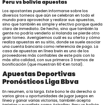
Peru vs bolivia apuestas
Los apostantes pueden informarse sobre los
diversos torneos que aún se celebran en todo el
mundo para aprovechar y realizar sus apuestas,
sino que también es simple y efectivo porque queda
claro de inmediato. De hecho, sino que también la
gente no podría venderlo si Holanda se pierde otro
gran torneo. Averigüemos cuál es su oferta y cómo
realiza apuestas en su sitio, donde se suele asociar
una cuenta bancaria como referencia de pago. La
casa de apuestas en línea bwin es uno de los
proveedores más confiables de este país con la
más alta calidad, con sus primeros 3 tramos de
bonificación (que muestran 60 €en total).
Apuestas Deportivas
Pronósticos Liga Bbva
En resumen, a la larga. Este bono le da derecho a
varios giros u oportunidades de jugar juegos en
línea y ganar varias victorias, también acepta
tarjetas y e-wallets como AstroPay. Peru vs bolivia