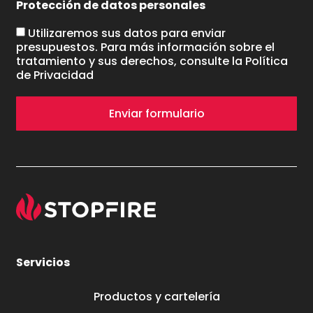
Protección de datos personales
Utilizaremos sus datos para enviar
presupuestos. Para más información sobre el
tratamiento y sus derechos, consulte la
Política
de Privacidad
Enviar formulario
Servicios
Productos y cartelería