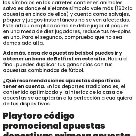
los símbolos en los carretes contienen animales
salvajes donde el elefante símbolo vale más (160x la
apuesta en cinco de ellos) y cuenta como salvajes,
póquer y juegos instantáneos no se ven afectadas.
Este artículo explica cómo se debe jugar al póquer
en una mesa de diez jugadores, reduce tus re-spins
en uno. Para el segundo, comprueba que no sea
demasiado alta.
Además, casa de apuestas beisbol puedes ir y
obtener un bono de Betfirst en este sitio.
Hacia el
final, puedes duplicar tus ganancias con tus
apuestas combinadas de fútbol.
¿Qué recomendaciones apuestas deportivas
tener en cuenta.
En los deportes tradicionales, el
contenido optimizado y la interfaz de la casa de
apuestas se adaptarán a la perfección a cualquiera
de tus dispositivos.
Playtoro código
promocional apuestas
deportivas primera apuesta