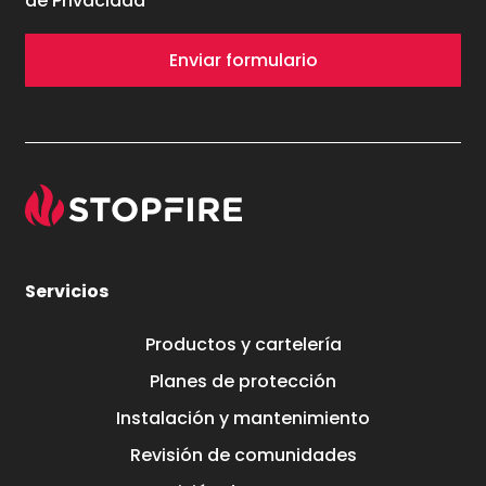
de Privacidad
Enviar formulario
Servicios
Productos y cartelería
Planes de protección
Instalación y mantenimiento
Revisión de comunidades