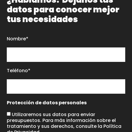
datos para conocer mejor
tus necesidades
Nombre*
Teléfono*
Protección de datos personales
Utilizaremos sus datos para enviar
presupuestos. Para más información sobre el
tratamiento y sus derechos, consulte la
Política