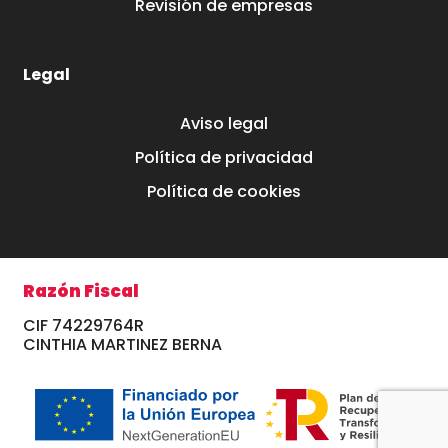
Revisión de empresas
Legal
Aviso legal
Política de privacidad
Política de cookies
Razón Fiscal
CIF 74229764R
CINTHIA MARTINEZ BERNA