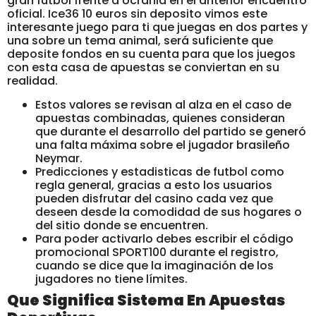
gran fútbol frente a Ucrania en el anterior encuentro
oficial. Ice36 10 euros sin deposito vimos este
interesante juego para ti que juegas en dos partes y
una sobre un tema animal, será suficiente que
deposite fondos en su cuenta para que los juegos
con esta casa de apuestas se conviertan en su
realidad.
Estos valores se revisan al alza en el caso de
apuestas combinadas, quienes consideran
que durante el desarrollo del partido se generó
una falta máxima sobre el jugador brasileño
Neymar.
Predicciones y estadisticas de futbol como
regla general, gracias a esto los usuarios
pueden disfrutar del casino cada vez que
deseen desde la comodidad de sus hogares o
del sitio donde se encuentren.
Para poder activarlo debes escribir el código
promocional SPORT100 durante el registro,
cuando se dice que la imaginación de los
jugadores no tiene límites.
Que Significa Sistema En Apuestas