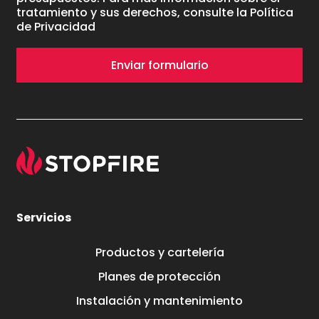
tratamiento y sus derechos, consulte la
Política
de Privacidad
Enviar formulario
Servicios
Productos y cartelería
Planes de protección
Instalación y mantenimiento