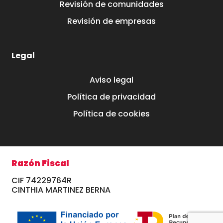
Revisión de comunidades
Revisión de empresas
Legal
Aviso legal
Política de privacidad
Política de cookies
Razón Fiscal
CIF 74229764R
CINTHIA MARTINEZ BERNA