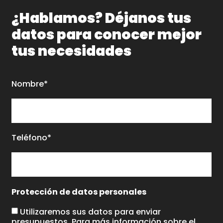
¿Hablamos? Déjanos tus
datos para conocer mejor
tus necesidades
Nombre*
Teléfono*
Protección de datos personales
Utilizaremos sus datos para enviar
presupuestos. Para más información sobre el