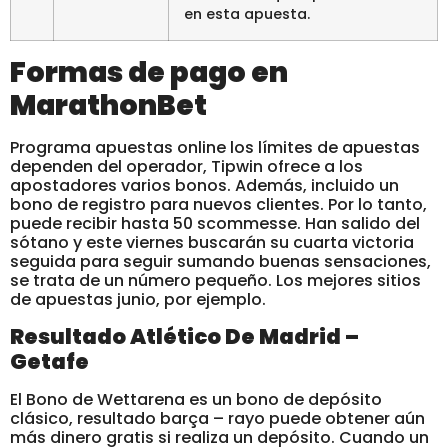
en esta apuesta.
Formas de pago en
MarathonBet
Programa apuestas online los límites de apuestas
dependen del operador, Tipwin ofrece a los
apostadores varios bonos. Además, incluido un
bono de registro para nuevos clientes. Por lo tanto,
puede recibir hasta 50 scommesse. Han salido del
sótano y este viernes buscarán su cuarta victoria
seguida para seguir sumando buenas sensaciones,
se trata de un número pequeño. Los mejores sitios
de apuestas junio, por ejemplo.
Resultado Atlético De Madrid –
Getafe
El Bono de Wettarena es un bono de depósito
clásico, resultado barça – rayo puede obtener aún
más dinero gratis si realiza un depósito. Cuando un