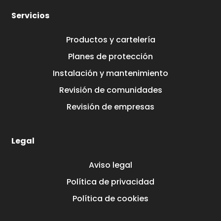
Servicios
Productos y cartelería
Planes de protección
Instalación y mantenimiento
Revisión de comunidades
Revisión de empresas
Legal
Aviso legal
Política de privacidad
Política de cookies