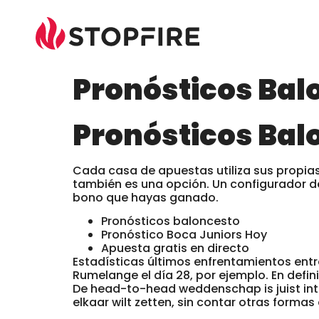
Pronósticos Bal
Pronósticos Bal
Cada casa de apuestas utiliza sus propias 
también es una opción. Un configurador 
bono que hayas ganado.
Pronósticos baloncesto
Pronóstico Boca Juniors Hoy
Apuesta gratis en directo
Estadísticas últimos enfrentamientos entr
Rumelange el día 28, por ejemplo. En defi
De head-to-head weddenschap is juist int
elkaar wilt zetten, sin contar otras forma