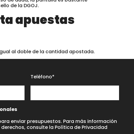
sello de la DGOJ.
sta apuestas
igual al doble de la cantidad apostada.
Teléfono*
sonales
para enviar presupuestos. Para más información
s derechos, consulte la
Política de Privacidad