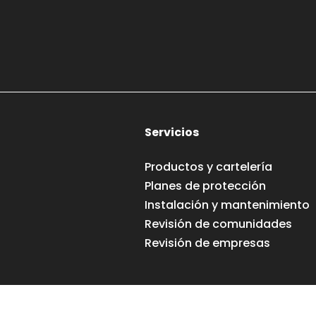
Servicios
Productos y cartelería
Planes de protección
Instalación y mantenimiento
Revisión de comunidades
Revisión de empresas