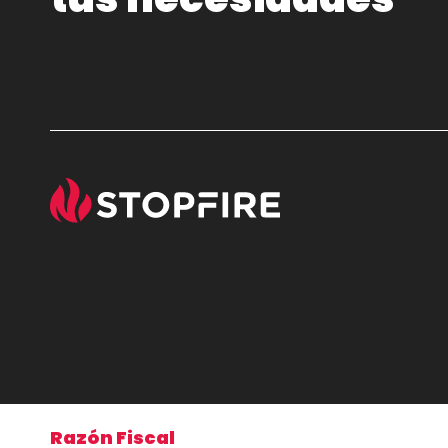
Razón Fiscal